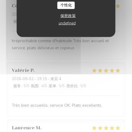
个性化
Céline
V
2026-08-02
- 12:30 - 来宾 6
保密政策
服务
:
5
/5
氛围
:
5
/5
菜单
:
5
/5
质价比
:
5
/5
undefined
Irréprochable comme d'habitude Très bon accueil et
service, plats délicieux et copieux
Valérie
P
2026-08-02
- 19:15 - 来宾 4
服务
:
5
/5
氛围
:
4
/5
菜单
:
5
/5
质价比
:
5
/5
Très bien accueillis, service OK. Plats excellents.
Laurence
M