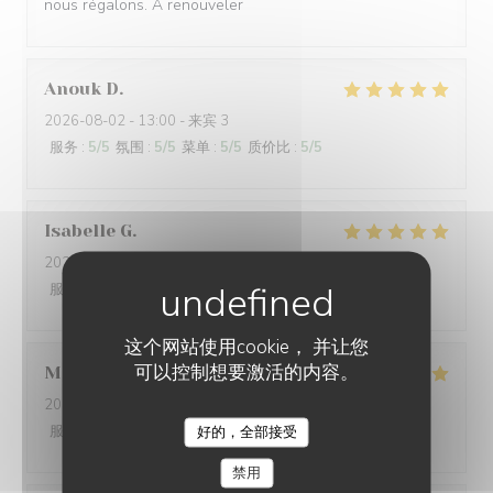
nous régalons. A renouveler
Anouk
D
2026-08-02
- 13:00 - 来宾 3
服务
:
5
/5
氛围
:
5
/5
菜单
:
5
/5
质价比
:
5
/5
Isabelle
G
2026-08-01
- 19:00 - 来宾 3
服务
:
5
/5
氛围
:
4
/5
菜单
:
4
/5
质价比
:
4
/5
这个网站使用cookie， 并让您
可以控制想要激活的内容。
Mathéo
D
2026-07-31
- 18:30 - 来宾 2
服务
:
5
/5
氛围
:
5
/5
菜单
:
5
/5
质价比
:
4
/5
好的，全部接受
L'AILE ET LA CUISSE
禁用