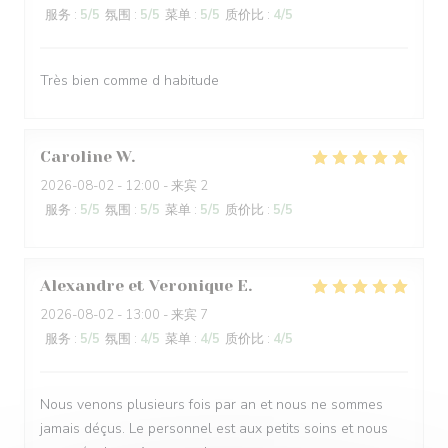
服务
:
5
/5
氛围
:
5
/5
菜单
:
5
/5
质价比
:
4
/5
Très bien comme d habitude
Caroline
W
2026-08-02
- 12:00 - 来宾 2
服务
:
5
/5
氛围
:
5
/5
菜单
:
5
/5
质价比
:
5
/5
Alexandre et Veronique
E
2026-08-02
- 13:00 - 来宾 7
服务
:
5
/5
氛围
:
4
/5
菜单
:
4
/5
质价比
:
4
/5
Nous venons plusieurs fois par an et nous ne sommes
jamais déçus. Le personnel est aux petits soins et nous