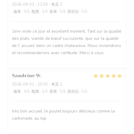
2026-08-02
- 12:00 - 来宾 2
服务
:
5
/5
氛围
:
5
/5
菜单
:
5
/5
质价比
:
5
/5
1ere visite ce jour et excellent moment. Tant sur la qualité
des plats, viande de bœuf succulente, que sur la qualité
de l' accueil dans un cadre chaleureux. Nous reviendrons
et recommanderons avec certitude. Merci à vous.
Sandrine
W
2026-08-01
- 20:00 - 来宾 2
服务
:
5
/5
氛围
:
5
/5
菜单
:
5
/5
质价比
:
5
/5
très bon accueil, le poulet toujours délicieux comme la
carbonade, au top