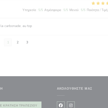
Υπηρεσία
:
5
/5
Ατμόσφαιρα
:
5
/5
Μενού
:
5
/5
Ποιότητα / Τιμή
 la carbonade, au top
1
2
3
ΣΗ
ΑΚΟΛΟΥΘΉΣΤΕ ΜΑΣ
αράθυρο))
Ε ΚΡΆΤΗΣΗ ΤΡΑΠΕΖΙΟΎ
Facebook ((ανοίγει σε νέο 
Instagram ((ανοίγει σ