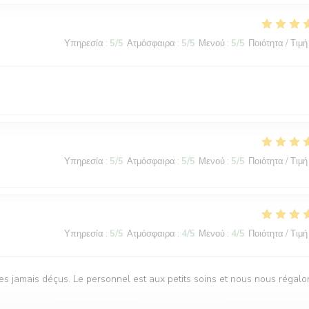
Υπηρεσία
:
5
/5
Ατμόσφαιρα
:
5
/5
Μενού
:
5
/5
Ποιότητα / Τιμή
Υπηρεσία
:
5
/5
Ατμόσφαιρα
:
5
/5
Μενού
:
5
/5
Ποιότητα / Τιμή
Υπηρεσία
:
5
/5
Ατμόσφαιρα
:
4
/5
Μενού
:
4
/5
Ποιότητα / Τιμή
s jamais déçus. Le personnel est aux petits soins et nous nous régalo