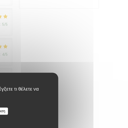
:
5
/5
:
4
/5
:
4
/5
γξετε τι θέλετε να
υση
:
5
/5