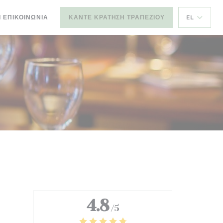
Ι ΕΠΙΚΟΙΝΩΝΊΑ
ΚΆΝΤΕ ΚΡΆΤΗΣΗ ΤΡΑΠΕΖΙΟΎ
EL
4.8
/5