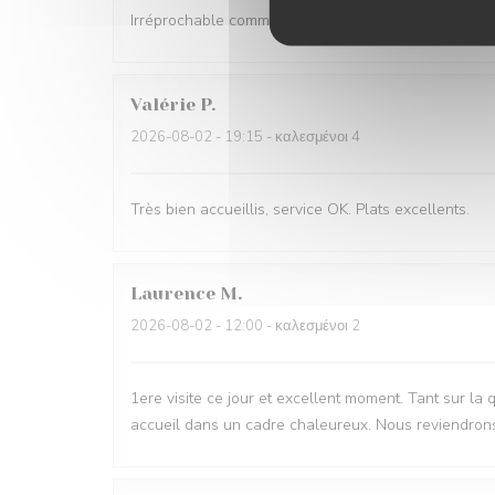
Irréprochable comme d'habitude Très bon accueil et s
Valérie
P
2026-08-02
- 19:15 - καλεσμένοι 4
Très bien accueillis, service OK. Plats excellents.
Laurence
M
2026-08-02
- 12:00 - καλεσμένοι 2
1ere visite ce jour et excellent moment. Tant sur la 
accueil dans un cadre chaleureux. Nous reviendron