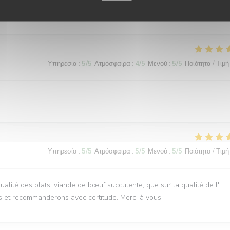
ervice, plats délicieux et copieux
Υπηρεσία
:
5
/5
Ατμόσφαιρα
:
4
/5
Μενού
:
5
/5
Ποιότητα / Τιμή
Υπηρεσία
:
5
/5
Ατμόσφαιρα
:
5
/5
Μενού
:
5
/5
Ποιότητα / Τιμή
qualité des plats, viande de bœuf succulente, que sur la qualité de l'
s et recommanderons avec certitude. Merci à vous.