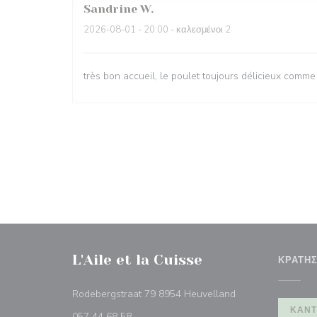
Sandrine
W
2026-08-01
- 20:00 - καλεσμένοι 2
très bon accueil, le poulet toujours délicieux comme
L'Aile et la Cuisse
ΚΡΆΤΗ
((ανοίγει σε νέο π
Rodebergstraat 79 8954 Heuvelland
ΚΆΝΤ
057 44 68 58