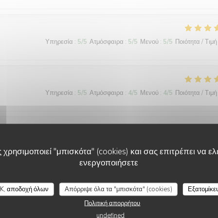
Υπηρεσία
:
5
/5
Ατμόσφαιρα
:
5
/5
Μενού
:
5
/5
Ποιότητα / Τιμή
Υπηρεσία
:
5
/5
Ατμόσφαιρα
:
4
/5
Μενού
:
4
/5
Ποιότητα / Τιμή
Υπηρεσία
:
5
/5
Ατμόσφαιρα
:
5
/5
Μενού
:
5
/5
Ποιότητα / Τιμή
 χρησιμοποιεί "μπισκότα" (cookies) και σας επιτρέπει να ελέ
ενεργοποιήσετε
L'AILE ET LA CUISSE
K, αποδοχή όλων
Απόρριψε όλα τα "μπισκότα" (cookies)
Εξατομίκε
Υπηρεσία
:
5
/5
Ατμόσφαιρα
:
5
/5
Μενού
:
5
/5
Ποιότητα / Τιμή
Πολιτική απορρήτου
undefined