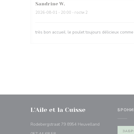
Sandrine
W
2026-08-01
- 20:00 - гости 2
très bon accueil, le poulet toujours délicieux comme
L'Aile et la Cuisse
БРОНИ
((открывается в 
Rodebergstraat 79 8954 Heuvelland
ЗАБР
057 44 68 58