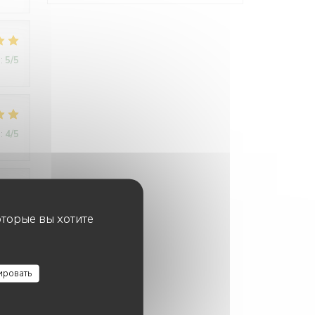
:
5
/5
:
4
/5
:
4
/5
оторые вы хотите
ировать
:
5
/5