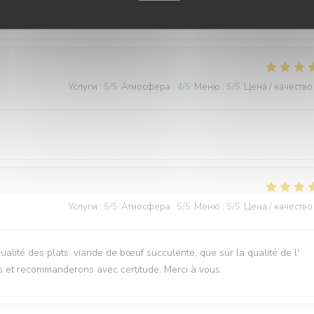
ervice, plats délicieux et copieux
Услуги
:
5
/5
Атмосфера
:
4
/5
Меню
:
5
/5
Цена / качество
Услуги
:
5
/5
Атмосфера
:
5
/5
Меню
:
5
/5
Цена / качество
qualité des plats, viande de bœuf succulente, que sur la qualité de l'
s et recommanderons avec certitude. Merci à vous.