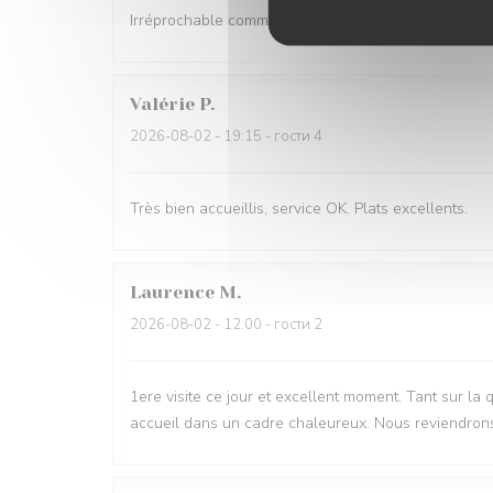
Irréprochable comme d'habitude Très bon accueil et s
Valérie
P
2026-08-02
- 19:15 - гости 4
Très bien accueillis, service OK. Plats excellents.
Laurence
M
2026-08-02
- 12:00 - гости 2
1ere visite ce jour et excellent moment. Tant sur la 
accueil dans un cadre chaleureux. Nous reviendron