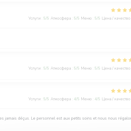
Услуги
:
5
/5
Атмосфера
:
5
/5
Меню
:
5
/5
Цена / качество
Услуги
:
5
/5
Атмосфера
:
5
/5
Меню
:
5
/5
Цена / качество
Услуги
:
5
/5
Атмосфера
:
4
/5
Меню
:
4
/5
Цена / качество
s jamais déçus. Le personnel est aux petits soins et nous nous régalo