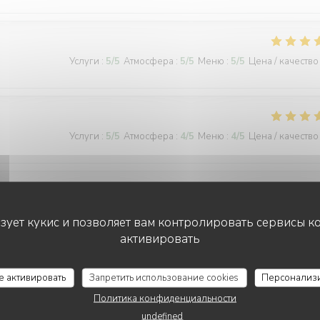
Услуги
:
5
/5
Атмосфера
:
5
/5
Меню
:
5
/5
Цена / качество
Услуги
:
5
/5
Атмосфера
:
4
/5
Меню
:
4
/5
Цена / качество
Услуги
:
5
/5
Атмосфера
:
5
/5
Меню
:
5
/5
Цена / качество
ьзует кукис и позволяет вам контролировать сервисы к
активировать
L'AILE ET LA CUISSE
се активировать
Запретить использование cookies
Персонализ
Услуги
:
5
/5
Атмосфера
:
5
/5
Меню
:
5
/5
Цена / качество
Политика конфиденциальности
undefined