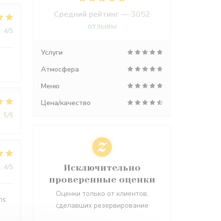
Средний рейтинг —
3052
отзывы
:
4
/5
Услуги
Атмосфера
Меню
Цена/качество
:
5
/5
:
4
/5
Исключительно
проверенные оценки
Оценки только от клиентов,
ns.
сделавших резервирование