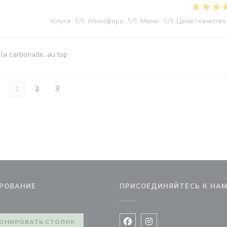
Услуги
:
5
/5
Атмосфера
:
5
/5
Меню
:
5
/5
Цена / качество
 la carbonade, au top
1
2
3
РОВАНИЕ
ПРИСОЕДИНЯЙТЕСЬ К НА
новом окне))
ОНИРОВАТЬ СТОЛИК
Facebook ((открывается в 
Instagram ((открывае