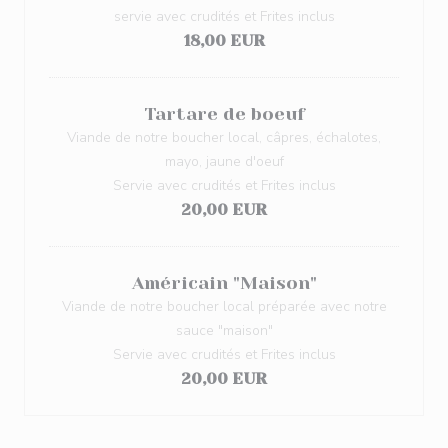
servie avec crudités et Frites inclus
18,00 EUR
Tartare de boeuf
Viande de notre boucher local, câpres, échalotes,
mayo, jaune d'oeuf
Servie avec crudités et Frites inclus
20,00 EUR
Américain "Maison"
Viande de notre boucher local préparée avec notre
sauce "maison"
Servie avec crudités et Frites inclus
20,00 EUR