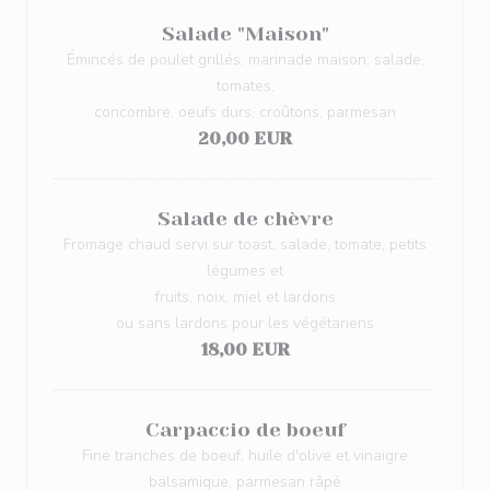
Salade "Maison"
Émincés de poulet grillés, marinade maison, salade,
tomates,
concombre, oeufs durs, croûtons, parmesan
20,00 EUR
Salade de chèvre
Fromage chaud servi sur toast, salade, tomate, petits
légumes et
fruits, noix, miel et lardons
ou sans lardons pour les végétariens
18,00 EUR
Carpaccio de boeuf
Fine tranches de boeuf, huile d'olive et vinaigre
balsamique, parmesan râpé