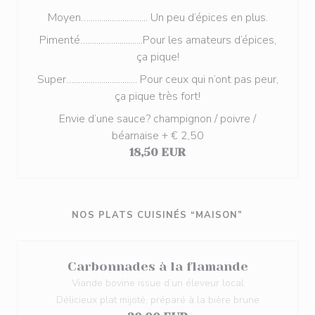
Moyen…............................ Un peu d’épices en plus.
Pimenté…..........................Pour les amateurs d’épices,
ça pique!
Super….............................. Pour ceux qui n’ont pas peur,
ça pique très fort!
Envie d’une sauce? champignon / poivre /
béarnaise + € 2,50
18,50 EUR
NOS PLATS CUISINÉS “MAISON”
Carbonnades à la flamande
Viande bovine issue d’un éleveur local
Délicieux plat mijoté, préparé à la bière brune