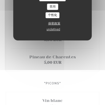
Porto
禁用
Rouge / Blanc
个性化
5,00 EUR
保密政策
undefined
Muscat
5,00 EUR
Pineau de Charentes
5,00 EUR
"PICONS"
Vin blanc