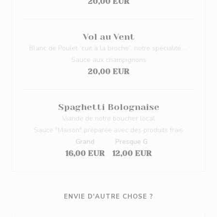
20,00 EUR
Vol au Vent
Blanc de Poulet “cuit à la broche”, notre spécialité…..
Sauce aux champignons
20,00 EUR
Spaghetti Bolognaise
Viande de notre boucher local
Sauce "Maison" préparée avec des produits frais
Grand
Presque G.
16,00 EUR
12,00 EUR
ENVIE D'AUTRE CHOSE ?