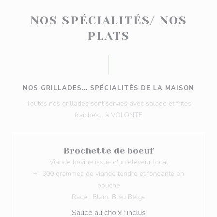
NOS SPÉCIALITÉS/ NOS
PLATS
NOS GRILLADES... SPÉCIALITÉS DE LA MAISON
Toutes nos grillades sont servies avec salade et frites
fraîches... à VOLONTE
Brochette de boeuf
Viande bovine issue d'un éleveur local
+- 300 grammes de viande tendre et fondante en
bouche
Race : Blanc Bleu Belge
Sauce au choix : inclus