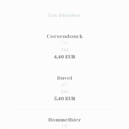
Les Blondes
Corsendonck
7.5º
33cl
4,40 EUR
Duvel
8.5º
33cl
5,40 EUR
Hommelbier
7.5º