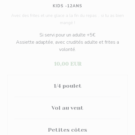
KIDS -12ANS
Avec des frites et une glace a la fin du repas .. si tu as bien
mangé !
Si servi pour un adulte +5€
Assiette adaptée, avec crudités adulte et frites a
volonté.
10,00 EUR
1/4 poulet
Vol au vent
Petites côtes