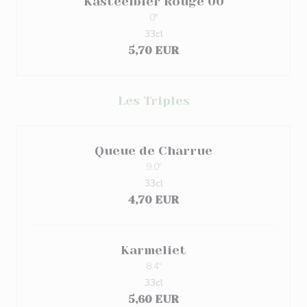
Kasteelbier Rouge 00
0°
33cl
5,70 EUR
Les Triples
Queue de Charrue
9.0º
33cl
4,70 EUR
Karmeliet
8.4º
33cl
5,60 EUR