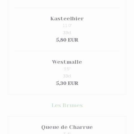
Kasteelbier
11.0º
33cl
5,80 EUR
Westmalle
9.5º
33cl
5,30 EUR
Les Brunes
Queue de Charrue