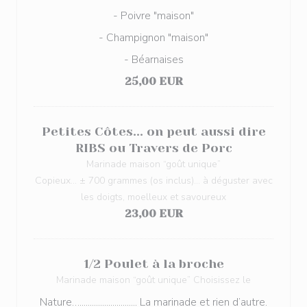
- Poivre "maison"
- Champignon "maison"
- Béarnaises
25,00 EUR
Petites Côtes... on peut aussi dire
RIBS ou Travers de Porc
Marinade maison “goût unique”
Copieux... ± 700 grammes (os inclus)... à déguster avec
les doigts, moelleux et savoureux
23,00 EUR
1/2 Poulet à la broche
Marinade maison “goût unique” Choisissez le
Nature…............................ La marinade et rien d’autre.