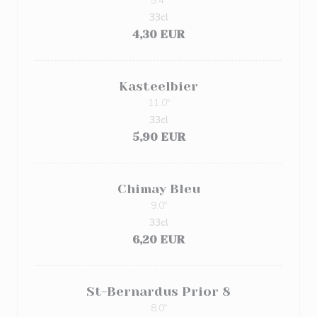
5.4º
33cl
4,30 EUR
Kasteelbier
11.0º
33cl
5,90 EUR
Chimay Bleu
9.0º
33cl
6,20 EUR
St-Bernardus Prior 8
8.0º