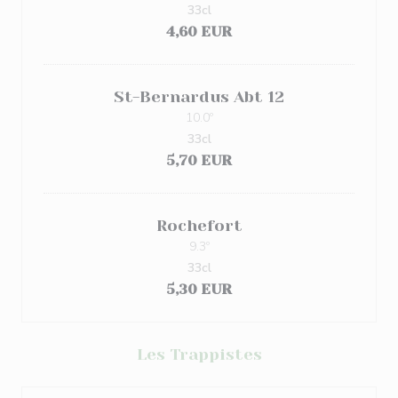
33cl
4,60 EUR
St-Bernardus Abt 12
10.0º
33cl
5,70 EUR
Rochefort
9.3º
33cl
5,30 EUR
Les Trappistes