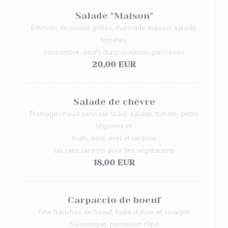
Salade "Maison"
Émincés de poulet grillés, marinade maison, salade,
tomates,
concombre, oeufs durs, croûtons, parmesan
20,00 EUR
Salade de chèvre
Fromage chaud servi sur toast, salade, tomate, petits
légumes et
fruits, noix, miel et lardons
ou sans lardons pour les végétariens
18,00 EUR
Carpaccio de boeuf
Fine tranches de boeuf, huile d'olive et vinaigre
balsamique, parmesan râpé