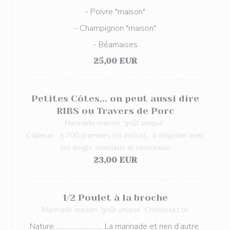
- Poivre "maison"
- Champignon "maison"
- Béarnaises
25,00 EUR
Petites Côtes... on peut aussi dire
RIBS ou Travers de Porc
Marinade maison “goût unique”
Copieux... ± 700 grammes (os inclus)... à déguster avec
les doigts, moelleux et savoureux
23,00 EUR
1/2 Poulet à la broche
Marinade maison “goût unique” Choisissez le
Nature…............................ La marinade et rien d’autre.