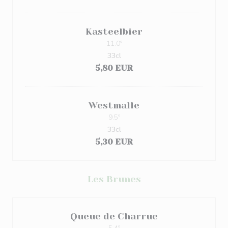
Kasteelbier
11.0º
33cl
5,80 EUR
Westmalle
9.5º
33cl
5,30 EUR
Les Brunes
Queue de Charrue