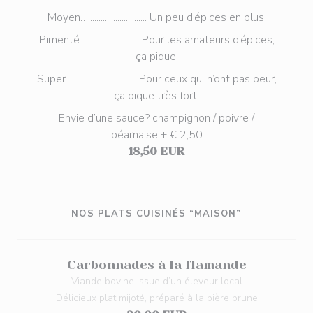
Moyen…............................ Un peu d’épices en plus.
Pimenté…..........................Pour les amateurs d’épices,
ça pique!
Super….............................. Pour ceux qui n’ont pas peur,
ça pique très fort!
Envie d’une sauce? champignon / poivre /
béarnaise + € 2,50
18,50 EUR
NOS PLATS CUISINÉS “MAISON”
Carbonnades à la flamande
Viande bovine issue d’un éleveur local
Délicieux plat mijoté, préparé à la bière brune