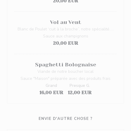
20,00 EUR
Vol au Vent
Blanc de Poulet “cuit à la broche”, notre spécialité…..
Sauce aux champignons
20,00 EUR
Spaghetti Bolognaise
Viande de notre boucher local
Sauce "Maison" préparée avec des produits frais
Grand
Presque G.
16,00 EUR
12,00 EUR
ENVIE D'AUTRE CHOSE ?