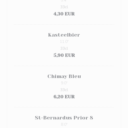
5.4º
33cl
4,30 EUR
Kasteelbier
11.0º
33cl
5,90 EUR
Chimay Bleu
9.0º
33cl
6,20 EUR
St-Bernardus Prior 8
8.0º