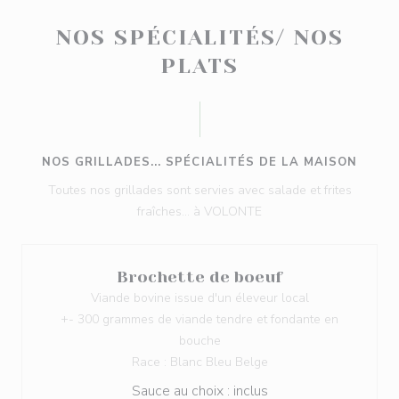
NOS SPÉCIALITÉS/ NOS
PLATS
NOS GRILLADES... SPÉCIALITÉS DE LA MAISON
Toutes nos grillades sont servies avec salade et frites
fraîches... à VOLONTE
Brochette de boeuf
Viande bovine issue d'un éleveur local
+- 300 grammes de viande tendre et fondante en
bouche
Race : Blanc Bleu Belge
Sauce au choix : inclus