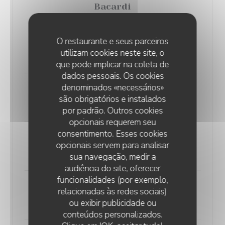
Bacardi
Rhum blanc
Avec ou sans Coca
O restaurante e seus parceiros
+ Coca
5,50 EUR
utilizam cookies neste site, o
8,30 EUR
que pode implicar na coleta de
dados pessoais. Os cookies
denominados «necessários»
Suze
são obrigatórios e instalados
4,50 EUR
por padrão. Outros cookies
opcionais requerem seu
consentimento. Esses cookies
Get27
opcionais servem para analisar
8,00 EUR
sua navegação, medir a
audiência do site, oferecer
funcionalidades (por exemplo,
Baileys
relacionadas às redes sociais)
8,00 EUR
ou exibir publicidade ou
conteúdos personalizados.
L'AILE ET LA CUISSE