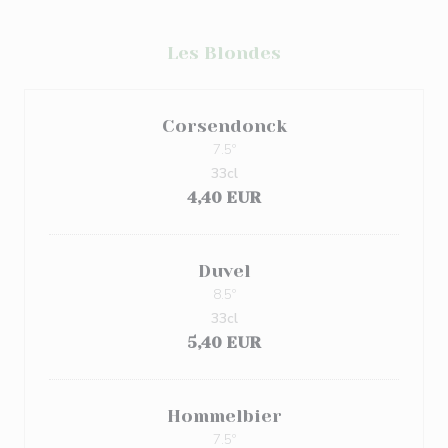
Les Blondes
Corsendonck
7.5º
33cl
4,40 EUR
Duvel
8.5º
33cl
5,40 EUR
Hommelbier
7.5º