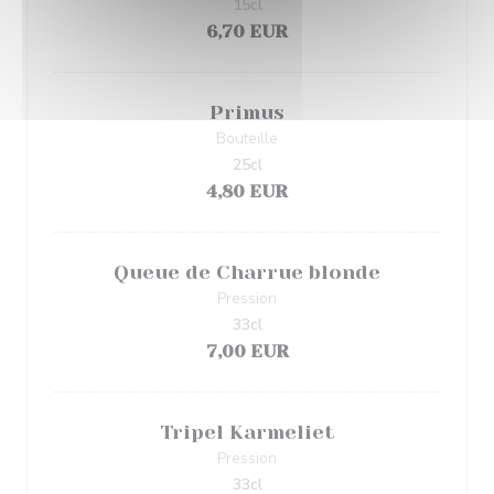
15cl
6,70 EUR
Primus
Bouteille
25cl
4,80 EUR
Queue de Charrue blonde
Pression
33cl
7,00 EUR
Tripel Karmeliet
Pression
33cl