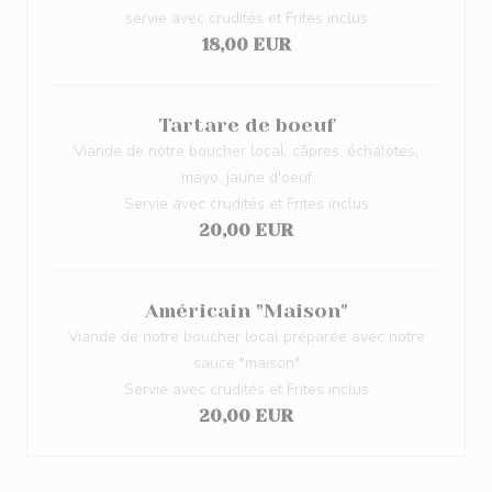
servie avec crudités et Frites inclus
18,00 EUR
Tartare de boeuf
Viande de notre boucher local, câpres, échalotes,
mayo, jaune d'oeuf
Servie avec crudités et Frites inclus
20,00 EUR
Américain "Maison"
Viande de notre boucher local préparée avec notre
sauce "maison"
Servie avec crudités et Frites inclus
20,00 EUR