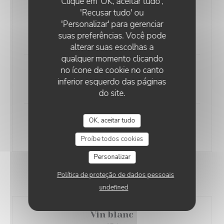
Clique em 'OK, aceitar tudo',
'Recusar tudo' ou
Porto
'Personalizar' para gerenciar
Rouge / Blanc
suas preferências. Você pode
5,00 EUR
alterar suas escolhas a
qualquer momento clicando
no ícone de cookie no canto
Muscat
inferior esquerdo das páginas
5,00 EUR
do site.
OK, aceitar tudo
Pineau de Charentes
5,00 EUR
Proíbe todos cookies
Personalizar
Política de proteção de dados pessoais
"PICONS"
undefined
Vin blanc