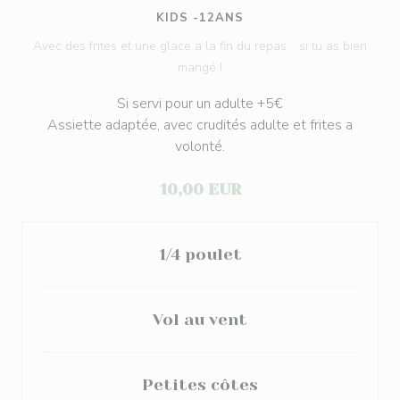
KIDS -12ANS
Avec des frites et une glace a la fin du repas .. si tu as bien
mangé !
Si servi pour un adulte +5€
Assiette adaptée, avec crudités adulte et frites a
volonté.
10,00 EUR
1/4 poulet
Vol au vent
Petites côtes