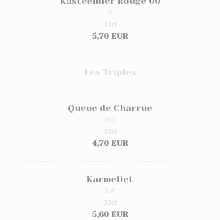
Kasteelbier Rouge 00
0°
33cl
5,70 EUR
Les Triples
Queue de Charrue
9.0º
33cl
4,70 EUR
Karmeliet
8.4º
33cl
5,60 EUR