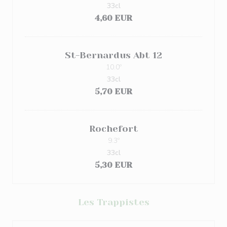
33cl
4,60 EUR
St-Bernardus Abt 12
10.0º
33cl
5,70 EUR
Rochefort
9.3º
33cl
5,30 EUR
Les Trappistes