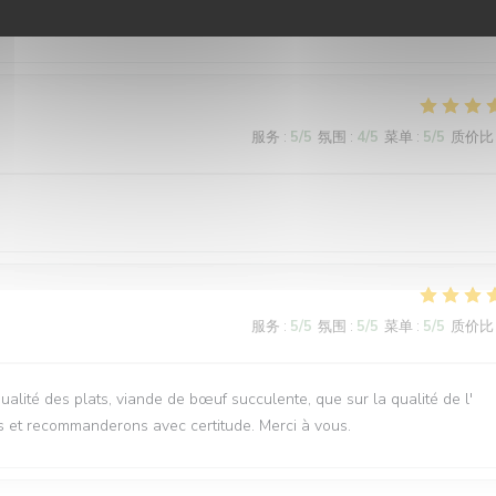
ervice, plats délicieux et copieux
服务
:
5
/5
氛围
:
4
/5
菜单
:
5
/5
质价比
服务
:
5
/5
氛围
:
5
/5
菜单
:
5
/5
质价比
qualité des plats, viande de bœuf succulente, que sur la qualité de l'
s et recommanderons avec certitude. Merci à vous.