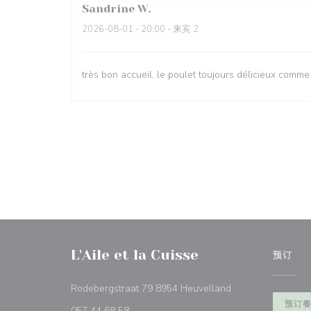
Sandrine
W
2026-08-01
- 20:00 - 来宾 2
très bon accueil, le poulet toujours délicieux comme
L'Aile et la Cuisse
预订
((在新窗口中打开))
Rodebergstraat 79 8954 Heuvelland
预订
057 44 68 58