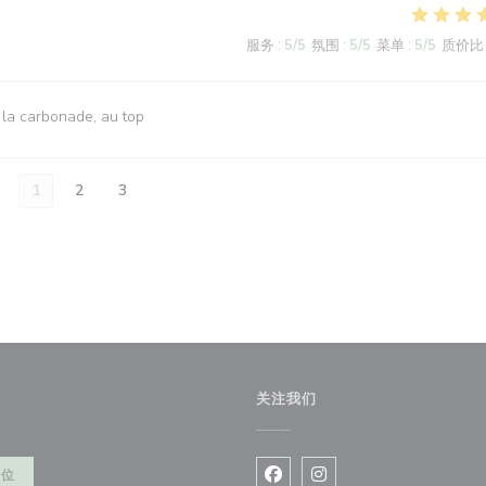
服务
:
5
/5
氛围
:
5
/5
菜单
:
5
/5
质价比
 la carbonade, au top
1
2
3
关注我们
餐位
Facebook ((在新窗口中打开)
Instagram ((在新窗口