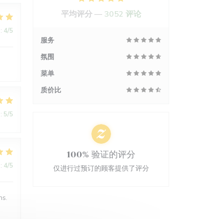
平均评分 —
3052 评论
:
4
/5
服务
氛围
菜单
质价比
:
5
/5
100% 验证的评分
:
4
/5
仅进行过预订的顾客提供了评分
ns.