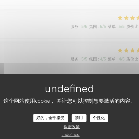
服务
:
5
/5
氛围
:
5
/5
菜单
:
5
/5
质价比
服务
:
5
/5
氛围
:
4
/5
菜单
:
4
/5
质价比
服务
:
5
/5
氛围
:
5
/5
菜单
:
5
/5
质价比
这个网站使用cookie， 并让您可以控制想要激活的内容。
L'AILE ET LA CUISSE
好的，全部接受
禁用
个性化
服务
:
5
/5
氛围
:
5
/5
菜单
:
5
/5
质价比
保密政策
undefined