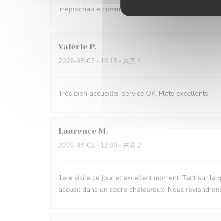
Irréprochable comme d'habitude Très bon accueil et s
Valérie
P
2026-08-02
- 19:15 - 来宾 4
Très bien accueillis, service OK. Plats excellents.
Laurence
M
2026-08-02
- 12:00 - 来宾 2
1ere visite ce jour et excellent moment. Tant sur la 
accueil dans un cadre chaleureux. Nous reviendron