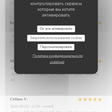
контролировать сервисы
5
/5
которые вы хотите
активировать
Isabelle
G
L'AILE ET LA CUISSE
Ок, все активировать
2026-08-01
- 19:00 - гости 3
Услуги
:
5
/5
Атмосфера
:
4
/5
Меню
:
4
/5
Цена / качество
:
Запретить использование cookies
4
/5
Персонализировать
Политика конфиденциальности
Mathéo
D
undefined
2026-07-31
- 18:30 - гости 2
Услуги
:
5
/5
Атмосфера
:
5
/5
Меню
:
5
/5
Цена / качество
:
4
/5
Céline
V
2026-08-02
- 12:30 - гости 6