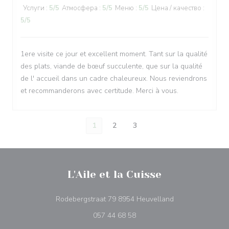
Услуги
:
5
/5
Атмосфера
:
5
/5
Меню
:
5
/5
Цена / качество
:
5
/5
1ere visite ce jour et excellent moment. Tant sur la qualité
des plats, viande de bœuf succulente, que sur la qualité
de l' accueil dans un cadre chaleureux. Nous reviendrons
et recommanderons avec certitude. Merci à vous.
1
2
3
L'Aile et la Cuisse
((открывается в
Rodebergstraat 79 8954 Heuvelland
057 44 68 58