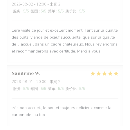
2026-08-02
- 12:00 - 来宾 2
服务
:
5
/5
氛围
:
5
/5
菜单
:
5
/5
质价比
:
5
/5
1ere visite ce jour et excellent moment. Tant sur la qualité
des plats, viande de bœuf succulente, que sur la qualité
de l' accueil dans un cadre chaleureux. Nous reviendrons
et recommanderons avec certitude. Merci à vous.
Sandrine
W
2026-08-01
- 20:00 - 来宾 2
服务
:
5
/5
氛围
:
5
/5
菜单
:
5
/5
质价比
:
5
/5
très bon accueil, le poulet toujours délicieux comme la
carbonade, au top