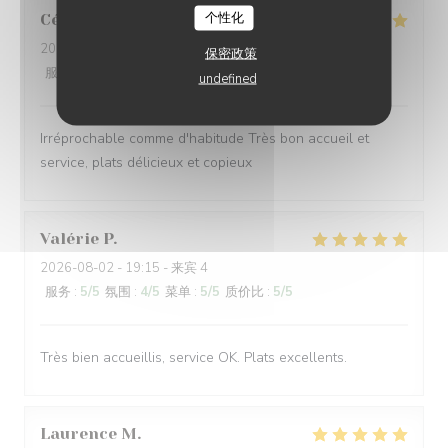
个性化
Céline
V
2026-08-02
- 12:30 - 来宾 6
保密政策
服务
:
5
/5
氛围
:
5
/5
菜单
:
5
/5
质价比
:
5
/5
undefined
Irréprochable comme d'habitude Très bon accueil et
service, plats délicieux et copieux
Valérie
P
2026-08-02
- 19:15 - 来宾 4
服务
:
5
/5
氛围
:
4
/5
菜单
:
5
/5
质价比
:
5
/5
Très bien accueillis, service OK. Plats excellents.
Laurence
M