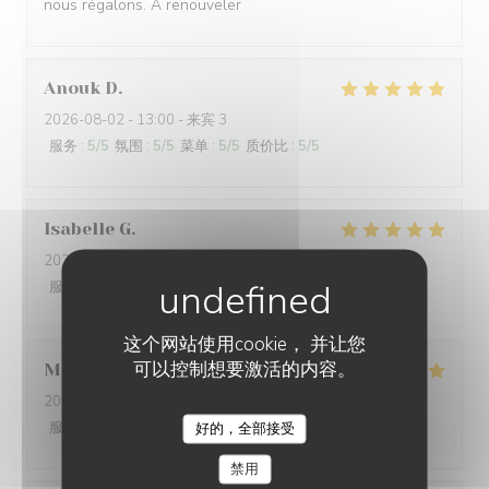
nous régalons. A renouveler
Anouk
D
2026-08-02
- 13:00 - 来宾 3
服务
:
5
/5
氛围
:
5
/5
菜单
:
5
/5
质价比
:
5
/5
Isabelle
G
2026-08-01
- 19:00 - 来宾 3
服务
:
5
/5
氛围
:
4
/5
菜单
:
4
/5
质价比
:
4
/5
这个网站使用cookie， 并让您
可以控制想要激活的内容。
Mathéo
D
2026-07-31
- 18:30 - 来宾 2
服务
:
5
/5
氛围
:
5
/5
菜单
:
5
/5
质价比
:
4
/5
好的，全部接受
L'AILE ET LA CUISSE
禁用