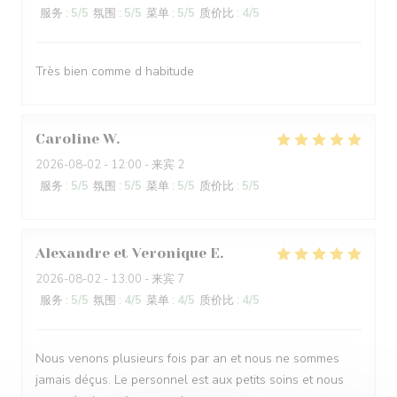
服务
:
5
/5
氛围
:
5
/5
菜单
:
5
/5
质价比
:
4
/5
Très bien comme d habitude
Caroline
W
2026-08-02
- 12:00 - 来宾 2
服务
:
5
/5
氛围
:
5
/5
菜单
:
5
/5
质价比
:
5
/5
Alexandre et Veronique
E
2026-08-02
- 13:00 - 来宾 7
服务
:
5
/5
氛围
:
4
/5
菜单
:
4
/5
质价比
:
4
/5
Nous venons plusieurs fois par an et nous ne sommes
jamais déçus. Le personnel est aux petits soins et nous