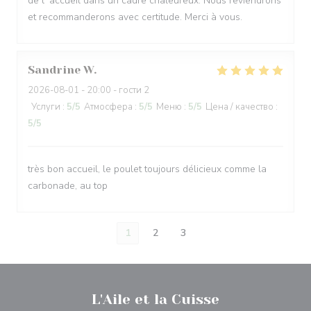
de l' accueil dans un cadre chaleureux. Nous reviendrons
et recommanderons avec certitude. Merci à vous.
Sandrine
W
2026-08-01
- 20:00 - гости 2
Услуги
:
5
/5
Атмосфера
:
5
/5
Меню
:
5
/5
Цена / качество
:
5
/5
très bon accueil, le poulet toujours délicieux comme la
carbonade, au top
1
2
3
L'Aile et la Cuisse