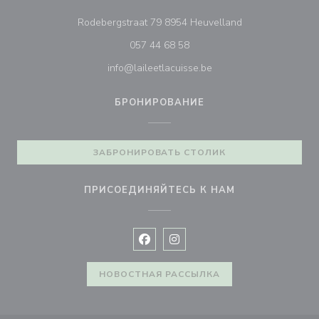
((открывается в
Rodebergstraat 79 8954 Heuvelland
057 44 68 58
info@laileetlacuisse.be
БРОНИРОВАНИЕ
ЗАБРОНИРОВАТЬ СТОЛИК
ПРИСОЕДИНЯЙТЕСЬ К НАМ
Facebook ((открывается в новом 
Instagram ((открывается в н
НОВОСТНАЯ РАССЫЛКА