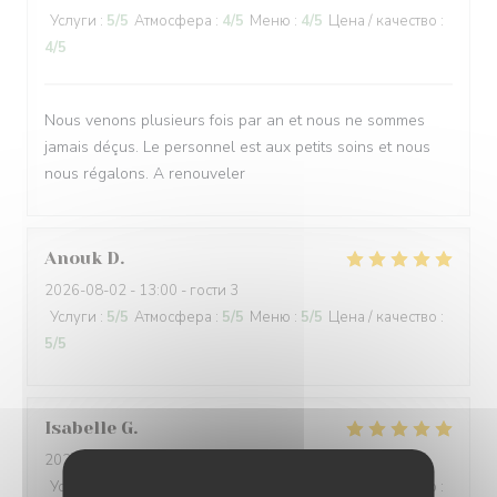
Услуги
:
5
/5
Атмосфера
:
4
/5
Меню
:
4
/5
Цена / качество
:
4
/5
Nous venons plusieurs fois par an et nous ne sommes
jamais déçus. Le personnel est aux petits soins et nous
nous régalons. A renouveler
Anouk
D
2026-08-02
- 13:00 - гости 3
Услуги
:
5
/5
Атмосфера
:
5
/5
Меню
:
5
/5
Цена / качество
:
5
/5
Isabelle
G
2026-08-01
- 19:00 - гости 3
Услуги
:
5
/5
Атмосфера
:
4
/5
Меню
:
4
/5
Цена / качество
: