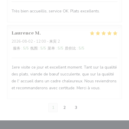
Très bien accueillis, service OK. Plats excellents.
Laurence
M
2026-08-02
- 12:00 - 来宾 2
服务
:
5
/5
氛围
:
5
/5
菜单
:
5
/5
质价比
:
5
/5
1ere visite ce jour et excellent moment. Tant sur la qualité
des plats, viande de bœuf succulente, que sur la qualité
de l' accueil dans un cadre chaleureux. Nous reviendrons
et recommanderons avec certitude. Merci à vous.
1
2
3