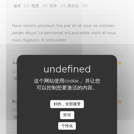
服务
:
5
/5
氛围
:
4
/5
菜单
:
4
/5
质价比
:
4
/5
Nous venons plusieurs fois par an et nous ne sommes
jamais déçus. Le personnel est aux petits soins et nous
nous régalons. A renouveler
Anouk
D
2026-08-02
- 13:00 - 来宾 3
服务
:
5
/5
氛围
:
5
/5
菜单
:
5
/5
质价比
:
5
/5
这个网站使用cookie， 并让您
可以控制想要激活的内容。
Isabelle
G
好的，全部接受
L'AILE ET LA CUISSE
2026-08-01
- 19:00 - 来宾 3
禁用
服务
:
5
/5
氛围
:
4
/5
菜单
:
4
/5
质价比
:
4
/5
个性化