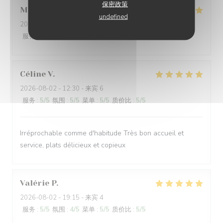
保密政策
Mathéo
D
undefined
2026-07-31
- 18:30 - 来宾 2
服务
:
5
/5
氛围
:
5
/5
菜单
:
5
/5
质价比
:
4
/5
Céline
V
2026-08-02
- 12:30 - 来宾 6
服务
:
5
/5
氛围
:
5
/5
菜单
:
5
/5
质价比
:
5
/5
Irréprochable comme d'habitude Très bon accueil et
service, plats délicieux et copieux
Valérie
P
2026-08-02
- 19:15 - 来宾 4
服务
:
5
/5
氛围
:
4
/5
菜单
:
5
/5
质价比
:
5
/5