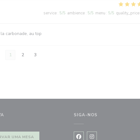
service
:
5
/5
ambience
:
5
/5
menu
:
5
/5
quality_price
 la carbonade, au top
1
2
3
VA
SIGA-NOS
janela))
RVAR UMA MESA
Facebook ((abre numa nova j
Instagram ((abre numa 