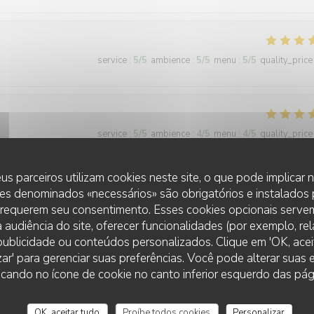
service
:
5
/5
ambience
:
5
/5
menu
:
5
/5
quality_price
service
:
5
/5
ambience
:
4
/5
menu
:
4
/5
quality_price
us parceiros utilizam cookies neste site, o que pode implicar
es denominados «necessários» são obrigatórios e instalados
service
:
5
/5
ambience
:
5
/5
menu
:
5
/5
quality_price
 requerem seu consentimento. Esses cookies opcionais servem
 audiência do site, oferecer funcionalidades (por exemplo, re
r publicidade ou conteúdos personalizados. Clique em 'OK, aceit
zar' para gerenciar suas preferências. Você pode alterar suas
L'AILE ET LA CUISSE
cando no ícone de cookie no canto inferior esquerdo das pági
service
:
5
/5
ambience
:
5
/5
menu
:
5
/5
quality_price
OK, aceitar tudo
Proíbe todos cookies
Personalizar