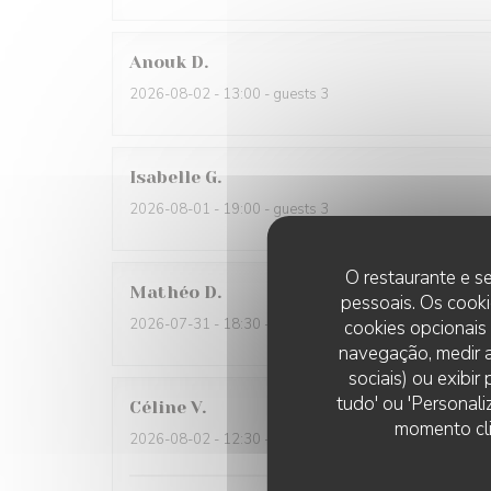
Anouk
D
2026-08-02
- 13:00 - guests 3
Isabelle
G
2026-08-01
- 19:00 - guests 3
O restaurante e se
Mathéo
D
pessoais. Os cooki
2026-07-31
- 18:30 - guests 2
cookies opcionais
navegação, medir a
sociais) ou exibi
tudo' ou 'Personali
Céline
V
momento cli
2026-08-02
- 12:30 - guests 6