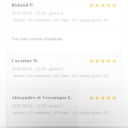
Roland
P
2026-08-02
- 20:30 - guests 4
service
:
5
/5
ambience
:
5
/5
menu
:
5
/5
quality_price
:
4
/5
Très bien comme d habitude
Caroline
W
2026-08-02
- 12:00 - guests 2
service
:
5
/5
ambience
:
5
/5
menu
:
5
/5
quality_price
:
5
/5
Alexandre et Veronique
E
2026-08-02
- 13:00 - guests 7
service
:
5
/5
ambience
:
4
/5
menu
:
4
/5
quality_price
:
4
/5