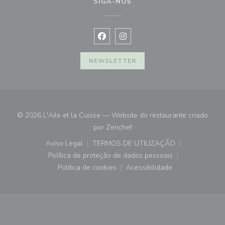
SIGA-NOS
Facebook ((abre numa nova janela))
Instagram ((abre numa nova ja
NEWSLETTER
© 2026 L'Aile et la Cuisse — Website do restaurante criado
((abre numa nova janela))
por
Zenchef
Aviso Legal
TERMOS DE UTILIZAÇÃO
((abre numa nova janela))
((abre numa nova janela))
Política de proteção de dados pessoais
((abre numa nova janela))
Política de cookies
Acessibilidade
((abre numa nova janela))
((abre numa nova janela