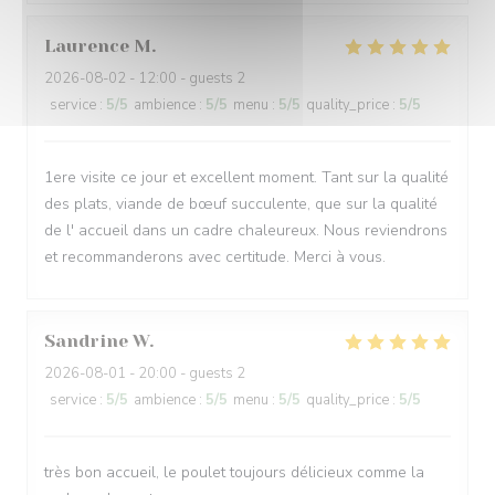
Laurence
M
2026-08-02
- 12:00 - guests 2
service
:
5
/5
ambience
:
5
/5
menu
:
5
/5
quality_price
:
5
/5
1ere visite ce jour et excellent moment. Tant sur la qualité
des plats, viande de bœuf succulente, que sur la qualité
de l' accueil dans un cadre chaleureux. Nous reviendrons
et recommanderons avec certitude. Merci à vous.
Sandrine
W
2026-08-01
- 20:00 - guests 2
service
:
5
/5
ambience
:
5
/5
menu
:
5
/5
quality_price
:
5
/5
très bon accueil, le poulet toujours délicieux comme la