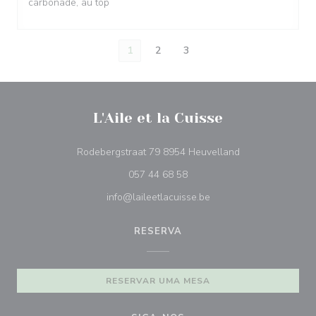
carbonade, au top
1
2
3
L'Aile et la Cuisse
((abre numa nova
Rodebergstraat 79 8954 Heuvelland
057 44 68 58
info@laileetlacuisse.be
RESERVA
RESERVAR UMA MESA