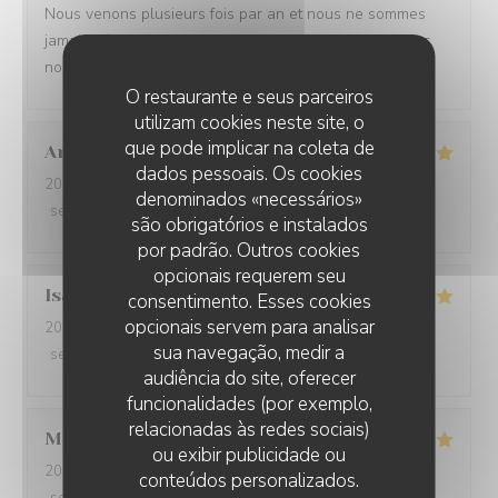
Nous venons plusieurs fois par an et nous ne sommes
jamais déçus. Le personnel est aux petits soins et nous
nous régalons. A renouveler
O restaurante e seus parceiros
utilizam cookies neste site, o
que pode implicar na coleta de
Anouk
D
dados pessoais. Os cookies
2026-08-02
- 13:00 - guests 3
denominados «necessários»
service
:
5
/5
ambience
:
5
/5
menu
:
5
/5
quality_price
:
5
/5
são obrigatórios e instalados
por padrão. Outros cookies
opcionais requerem seu
Isabelle
G
consentimento. Esses cookies
opcionais servem para analisar
2026-08-01
- 19:00 - guests 3
sua navegação, medir a
service
:
5
/5
ambience
:
4
/5
menu
:
4
/5
quality_price
:
4
/5
audiência do site, oferecer
funcionalidades (por exemplo,
relacionadas às redes sociais)
Mathéo
D
ou exibir publicidade ou
2026-07-31
- 18:30 - guests 2
conteúdos personalizados.