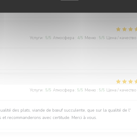
ervice, plats délicieux et copieux
Услуги
:
5
/5
Атмосфера
:
4
/5
Меню
:
5
/5
Цена / качество
Услуги
:
5
/5
Атмосфера
:
5
/5
Меню
:
5
/5
Цена / качество
qualité des plats, viande de bœuf succulente, que sur la qualité de l'
s et recommanderons avec certitude. Merci à vous.