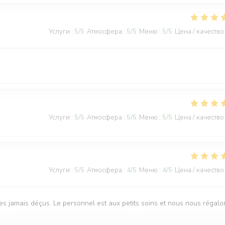
Услуги
:
5
/5
Атмосфера
:
5
/5
Меню
:
5
/5
Цена / качество
Услуги
:
5
/5
Атмосфера
:
5
/5
Меню
:
5
/5
Цена / качество
Услуги
:
5
/5
Атмосфера
:
4
/5
Меню
:
4
/5
Цена / качество
s jamais déçus. Le personnel est aux petits soins et nous nous régalo