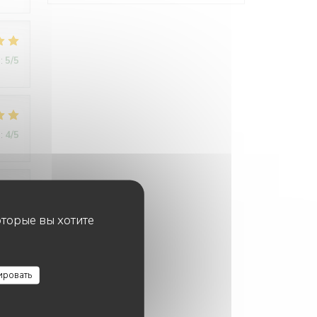
:
5
/5
:
4
/5
:
4
/5
оторые вы хотите
ировать
:
5
/5