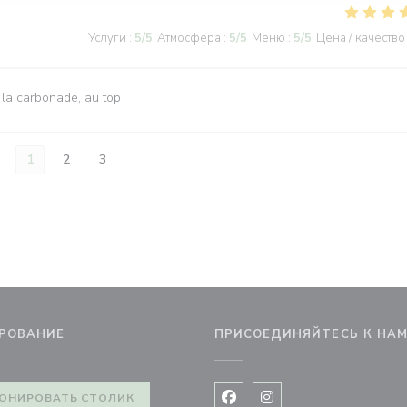
Услуги
:
5
/5
Атмосфера
:
5
/5
Меню
:
5
/5
Цена / качество
 la carbonade, au top
1
2
3
РОВАНИЕ
ПРИСОЕДИНЯЙТЕСЬ К НА
новом окне))
ОНИРОВАТЬ СТОЛИК
Facebook ((открывается в 
Instagram ((открывае