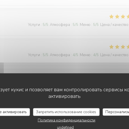
Услуги
:
5
/5
Атмосфера
:
5
/5
Меню
:
5
/5
Цена / качество
Услуги
:
5
/5
Атмосфера
:
4
/5
Меню
:
4
/5
Цена / качество
Услуги
:
5
/5
Атмосфера
:
5
/5
Меню
:
5
/5
Цена / качество
ьзует кукис и позволяет вам контролировать сервисы к
активировать
L'AILE ET LA CUISSE
се активировать
Запретить использование cookies
Персонализ
Услуги
:
5
/5
Атмосфера
:
5
/5
Меню
:
5
/5
Цена / качество
Политика конфиденциальности
undefined