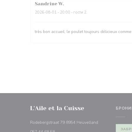
Sandrine
W
2026-08-01
- 20:00 - гости 2
très bon accueil, le poulet toujours délicieux comme
L'Aile et la Cuisse
БРОНИ
((открывается в 
Rodebergstraat 79 8954 Heuvelland
ЗАБР
057 44 68 58