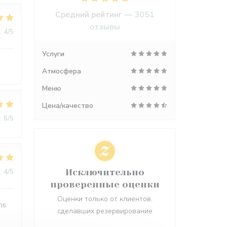
Средний рейтинг —
3051
отзывы
:
4
/5
Услуги
Атмосфера
Меню
Цена/качество
:
5
/5
:
4
/5
Исключительно
проверенные оценки
Оценки только от клиентов,
ns.
сделавших резервирование