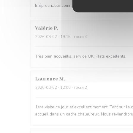
Irréprochable comme d'habitude Très bon accueil et s
Valérie
P
2026-08-02
- 19:15 - гости 4
Très bien accueillis, service OK. Plats excellents.
Laurence
M
2026-08-02
- 12:00 - гости 2
1ere visite ce jour et excellent moment. Tant sur la 
accueil dans un cadre chaleureux. Nous reviendron