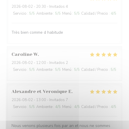
2026-08-02
- 20:30 - Invitados 4
Servicio
:
5
/5
Ambiente
:
5
/5
Menú
:
5
/5
Calidad / Precio
:
4
/5
Très bien comme d habitude
Caroline
W
2026-08-02
- 12:00 - Invitados 2
Servicio
:
5
/5
Ambiente
:
5
/5
Menú
:
5
/5
Calidad / Precio
:
5
/5
Alexandre et Veronique
E
2026-08-02
- 13:00 - Invitados 7
Servicio
:
5
/5
Ambiente
:
4
/5
Menú
:
4
/5
Calidad / Precio
:
4
/5
Nous venons plusieurs fois par an et nous ne sommes