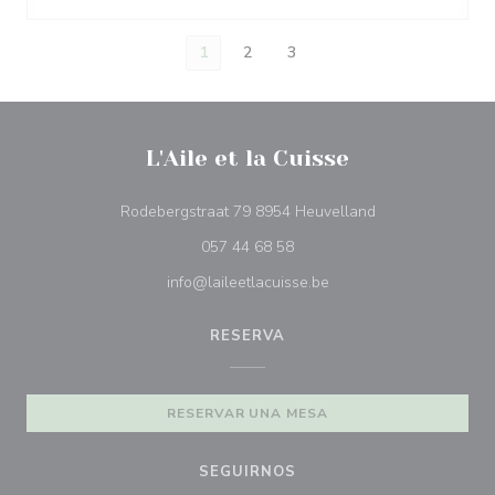
1
2
3
L'Aile et la Cuisse
((abre en una nu
Rodebergstraat 79 8954 Heuvelland
057 44 68 58
info@laileetlacuisse.be
RESERVA
RESERVAR UNA MESA
SEGUIRNOS