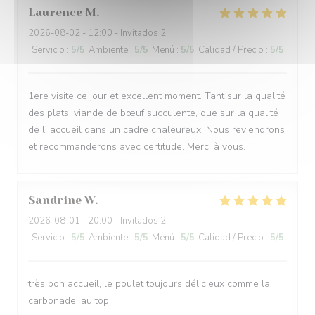
Laurence
M
2026-08-02
- 12:00 - Invitados 2
Servicio
:
5
/5
Ambiente
:
5
/5
Menú
:
5
/5
Calidad / Precio
:
5
/5
1ere visite ce jour et excellent moment. Tant sur la qualité
des plats, viande de bœuf succulente, que sur la qualité
de l' accueil dans un cadre chaleureux. Nous reviendrons
et recommanderons avec certitude. Merci à vous.
Sandrine
W
2026-08-01
- 20:00 - Invitados 2
Servicio
:
5
/5
Ambiente
:
5
/5
Menú
:
5
/5
Calidad / Precio
:
5
/5
très bon accueil, le poulet toujours délicieux comme la
carbonade, au top