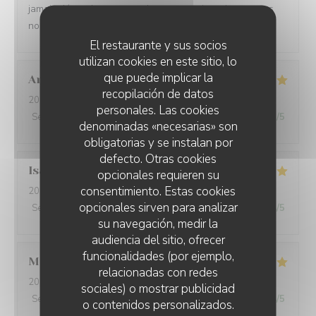
jamais déçus. Le personnel est aux petits soins et nous
nous régalons. A renouveler
El restaurante y sus socios
utilizan cookies en este sitio, lo
que puede implicar la
Anouk
D
recopilación de datos
2026-08-02
- 13:00 - Invitados 3
personales. Las cookies
Servicio
:
5
/5
Ambiente
:
5
/5
Menú
:
5
/5
Calidad / Precio
:
5
/5
denominadas «necesarias» son
obligatorias y se instalan por
defecto. Otras cookies
Isabelle
G
opcionales requieren su
consentimiento. Estas cookies
2026-08-01
- 19:00 - Invitados 3
opcionales sirven para analizar
Servicio
:
5
/5
Ambiente
:
4
/5
Menú
:
4
/5
Calidad / Precio
:
4
/5
su navegación, medir la
audiencia del sitio, ofrecer
funcionalidades (por ejemplo,
Mathéo
D
relacionadas con redes
2026-07-31
- 18:30 - Invitados 2
sociales) o mostrar publicidad
Servicio
:
5
/5
Ambiente
:
5
/5
Menú
:
5
/5
Calidad / Precio
:
4
/5
o contenidos personalizados.
L'AILE ET LA CUISSE