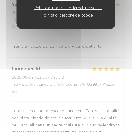
Valérie
P
Politica di protezione dei dati personali
2026-08-02
- 19:15 - Ospiti 4
Politica di gestione dei cookie
Servizio
:
5
/5
Atmosfera
:
4
/5
Cucina
:
5
/5
Qualità / Prezzo
:
5
/5
Très bien accueillis, service OK. Plats excellents.
Laurence
M
2026-08-02
- 12:00 - Ospiti 2
Servizio
:
5
/5
Atmosfera
:
5
/5
Cucina
:
5
/5
Qualità / Prezzo
:
5
/5
1ere visite ce jour et excellent moment. Tant sur la qualité
des plats, viande de bœuf succulente, que sur la qualité
de l' accueil dans un cadre chaleureux. Nous reviendrons