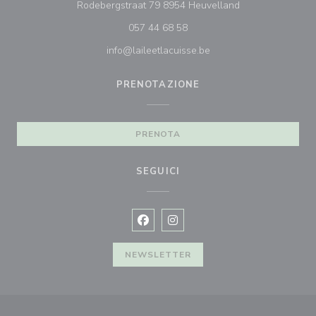
((apre una nuova 
Rodebergstraat 79 8954 Heuvelland
057 44 68 58
info@laileetlacuisse.be
PRENOTAZIONE
PRENOTA
SEGUICI
Facebook ((apre una nuova finestra)
Instagram ((apre una nuova fi
NEWSLETTER