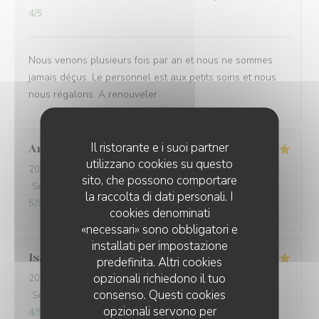
4
/5
Nous venons plusieurs fois par an et nous ne sommes
jamais déçus. Le personnel est aux petits soins et nous
nous régalons. A renouveler
Il ristorante e i suoi partner
Anouk
D
utilizzano cookies su questo
2026-08-02
- 13:00 - Ospiti 3
sito, che possono comportare
Servizio
:
5
/5
Atmosfera
:
5
/5
Cucina
:
5
/5
Qualità / Prezzo
:
la raccolta di dati personali. I
5
/5
cookies denominati
«necessari» sono obbligatori e
installati per impostazione
Isabelle
G
predefinita. Altri cookies
opzionali richiedono il tuo
2026-08-01
- 19:00 - Ospiti 3
consenso. Questi cookies
Servizio
:
5
/5
Atmosfera
:
4
/5
Cucina
:
4
/5
Qualità / Prezzo
:
opzionali servono per
4
/5