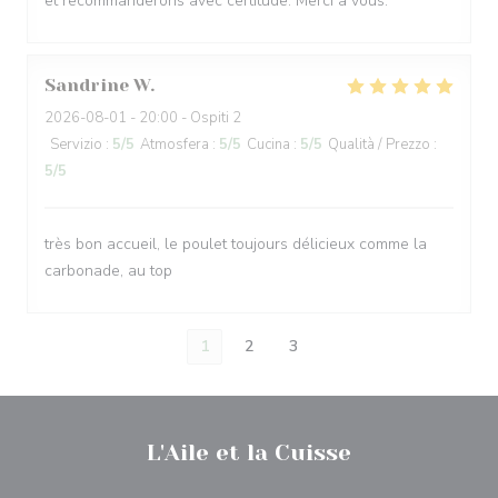
et recommanderons avec certitude. Merci à vous.
Sandrine
W
2026-08-01
- 20:00 - Ospiti 2
Servizio
:
5
/5
Atmosfera
:
5
/5
Cucina
:
5
/5
Qualità / Prezzo
:
5
/5
très bon accueil, le poulet toujours délicieux comme la
carbonade, au top
1
2
3
L'Aile et la Cuisse