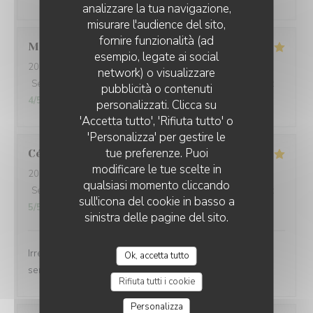
analizzare la tua navigazione,
misurare l'audience del sito,
fornire funzionalità (ad
Mathéo
D
esempio, legate ai social
2026-07-31
- 18:30 - Ospiti 2
network) o visualizzare
Servizio
:
5
/5
Atmosfera
:
5
/5
Cucina
:
5
/5
Qualità / Prezzo
:
L'AILE ET LA CUISSE
pubblicità o contenuti
4
/5
personalizzati. Clicca su
'Accetta tutto', 'Rifiuta tutto' o
'Personalizza' per gestire le
tue preferenze. Puoi
Céline
V
modificare le tue scelte in
2026-08-02
- 12:30 - Ospiti 6
qualsiasi momento cliccando
Servizio
:
5
/5
Atmosfera
:
5
/5
Cucina
:
5
/5
Qualità / Prezzo
:
sull'icona del cookie in basso a
5
/5
sinistra delle pagine del sito.
Irréprochable comme d'habitude Très bon accueil et
Ok, accetta tutto
service, plats délicieux et copieux
Rifiuta tutti i cookie
Personalizza