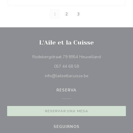
1
2
3
L'Aile et la Cuisse
((abre en una nu
Rodebergstraat 79 8954 Heuvelland
057 44 68 58
info@laileetlacuisse.be
RESERVA
RESERVAR UNA MESA
SEGUIRNOS