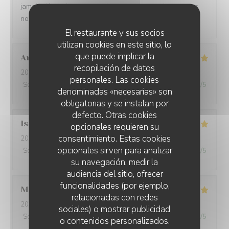
jamais déçus. Le personnel est aux petits soins et nous
nous régalons. A renouveler
El restaurante y sus socios
utilizan cookies en este sitio, lo
que puede implicar la
Anouk
D
recopilación de datos
2026-08-02
- 13:00 - Invitados 3
personales. Las cookies
Servicio
:
5
/5
Ambiente
:
5
/5
Menú
:
5
/5
Calidad / Precio
:
5
/5
denominadas «necesarias» son
obligatorias y se instalan por
defecto. Otras cookies
Isabelle
G
opcionales requieren su
consentimiento. Estas cookies
2026-08-01
- 19:00 - Invitados 3
opcionales sirven para analizar
Servicio
:
5
/5
Ambiente
:
4
/5
Menú
:
4
/5
Calidad / Precio
:
4
/5
su navegación, medir la
audiencia del sitio, ofrecer
funcionalidades (por ejemplo,
Mathéo
D
relacionadas con redes
2026-07-31
- 18:30 - Invitados 2
sociales) o mostrar publicidad
Servicio
:
5
/5
Ambiente
:
5
/5
Menú
:
5
/5
Calidad / Precio
:
4
/5
o contenidos personalizados.
L'AILE ET LA CUISSE