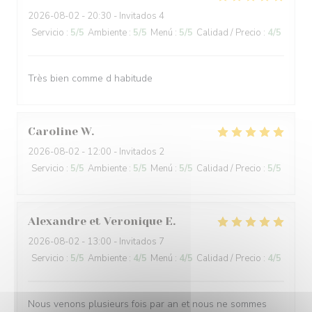
2026-08-02
- 20:30 - Invitados 4
Servicio
:
5
/5
Ambiente
:
5
/5
Menú
:
5
/5
Calidad / Precio
:
4
/5
Très bien comme d habitude
Caroline
W
2026-08-02
- 12:00 - Invitados 2
Servicio
:
5
/5
Ambiente
:
5
/5
Menú
:
5
/5
Calidad / Precio
:
5
/5
Alexandre et Veronique
E
2026-08-02
- 13:00 - Invitados 7
Servicio
:
5
/5
Ambiente
:
4
/5
Menú
:
4
/5
Calidad / Precio
:
4
/5
Nous venons plusieurs fois par an et nous ne sommes