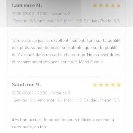
Laurence
M
2026-08-02
- 12:00 - Invitados 2
Servicio
:
5
/5
Ambiente
:
5
/5
Menú
:
5
/5
Calidad / Precio
:
5
/5
1ere visite ce jour et excellent moment. Tant sur la qualité
des plats, viande de bœuf succulente, que sur la qualité
de l' accueil dans un cadre chaleureux. Nous reviendrons
et recommanderons avec certitude. Merci à vous.
Sandrine
W
2026-08-01
- 20:00 - Invitados 2
Servicio
:
5
/5
Ambiente
:
5
/5
Menú
:
5
/5
Calidad / Precio
:
5
/5
très bon accueil, le poulet toujours délicieux comme la
carbonade, au top