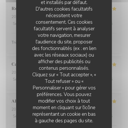
et installés par défaut.
D'autres cookies facultatifs
Roland
P
nécessitent votre
2026-08-02
- 20:30 - Couverts 4
consentement. Ces cookies
Service
:
5
/5
Ambiance
:
5
/5
Cuisine
:
5
/5
Qualité / Prix
:
4
/5
facultatifs servent à analyser
votre navigation, mesurer
l'audience du site, proposer
Très bien comme d habitude
des fonctionnalités (ex : en lien
avec les réseaux sociaux) ou
afficher des publicités ou
Caroline
W
L'AILE ET LA CUISSE
contenus personnalisés.
2026-08-02
- 12:00 - Couverts 2
Cliquez sur « Tout accepter », «
Service
:
5
/5
Ambiance
:
5
/5
Cuisine
:
5
/5
Qualité / Prix
:
5
/5
Tout refuser » ou «
Personnaliser » pour gérer vos
préférences. Vous pouvez
modifier vos choix à tout
Alexandre et Veronique
E
moment en cliquant sur l'icône
2026-08-02
- 13:00 - Couverts 7
représentant un cookie en bas
Service
:
5
/5
Ambiance
:
4
/5
Cuisine
:
4
/5
Qualité / Prix
:
4
/5
à gauche des pages du site.