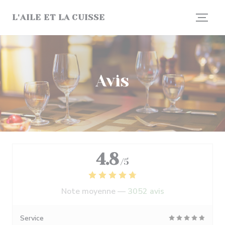
Personnalisation de vos choix en matière de cookies
L'AILE ET LA CUISSE
Avis
4.8
/5
Note moyenne —
3052 avis
Service