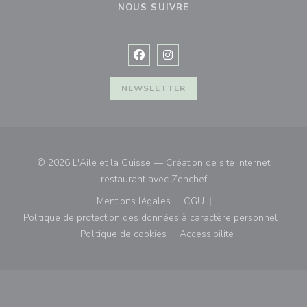
NOUS SUIVRE
Facebook ((ouvre une nouvelle fenê
Instagram ((ouvre une nouvell
NEWSLETTER
© 2026 L'Aile et la Cuisse — Création de site internet
((ouvre une nouvelle fe
restaurant avec
Zenchef
Mentions légales
CGU
((ouvre une nouvelle fenêtre))
((ouvre une nouvelle fenê
Politique de protection des données à caractère personnel
((ouvre une nouvelle fenêtre))
Politique de cookies
Accessibilite
((ouvre une nouvelle fenêtre))
((ouvre une nouvelle fe