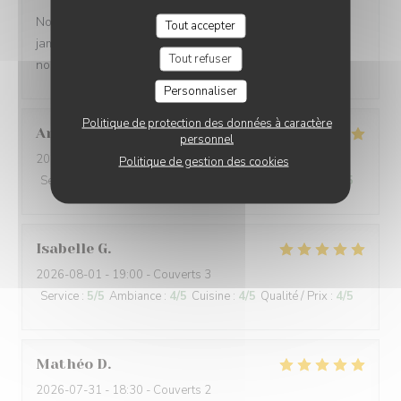
Nous venons plusieurs fois par an et nous ne sommes
Tout accepter
jamais déçus. Le personnel est aux petits soins et nous
Tout refuser
nous régalons. A renouveler
Personnaliser
Politique de protection des données à caractère
Anouk
D
personnel
2026-08-02
- 13:00 - Couverts 3
Politique de gestion des cookies
Service
:
5
/5
Ambiance
:
5
/5
Cuisine
:
5
/5
Qualité / Prix
:
5
/5
Isabelle
G
2026-08-01
- 19:00 - Couverts 3
Service
:
5
/5
Ambiance
:
4
/5
Cuisine
:
4
/5
Qualité / Prix
:
4
/5
Mathéo
D
2026-07-31
- 18:30 - Couverts 2