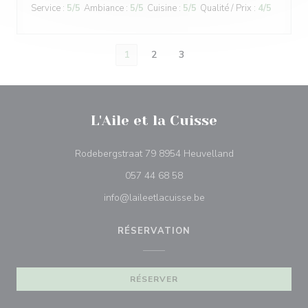
Service
:
5
/5
Ambiance
:
5
/5
Cuisine
:
5
/5
Qualité / Prix
:
4
/5
1
2
3
L'Aile et la Cuisse
((ouvre une nouve
Rodebergstraat 79 8954 Heuvelland
057 44 68 58
info@laileetlacuisse.be
RÉSERVATION
RÉSERVER