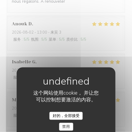
nous régalons. A renouveler
Anouk
D
2026-08-02
- 13:00 - 来宾 3
服务
:
5
/5
氛围
:
5
/5
菜单
:
5
/5
质价比
:
5
/5
Isabelle
G
2026-08-01
- 19:00 - 来宾 3
服务
:
5
/5
氛围
:
4
/5
菜单
:
4
/5
质价比
:
4
/5
这个网站使用cookie， 并让您
可以控制想要激活的内容。
Mathéo
D
2026-07-31
- 18:30 - 来宾 2
服务
:
5
/5
氛围
:
5
/5
菜单
:
5
/5
质价比
:
4
/5
好的，全部接受
L'AILE ET LA CUISSE
禁用