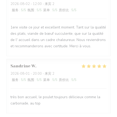
2026-08-02
- 12:00 - 来宾 2
服务
:
5
/5
氛围
:
5
/5
菜单
:
5
/5
质价比
:
5
/5
1ere visite ce jour et excellent moment. Tant sur la qualité
des plats, viande de bœuf succulente, que sur la qualité
de l' accueil dans un cadre chaleureux. Nous reviendrons
et recommanderons avec certitude. Merci à vous.
Sandrine
W
2026-08-01
- 20:00 - 来宾 2
服务
:
5
/5
氛围
:
5
/5
菜单
:
5
/5
质价比
:
5
/5
très bon accueil, le poulet toujours délicieux comme la
carbonade, au top