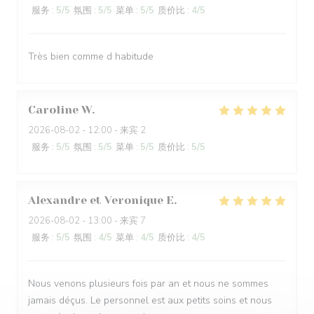
服务
:
5
/5
氛围
:
5
/5
菜单
:
5
/5
质价比
:
4
/5
Très bien comme d habitude
Caroline
W
2026-08-02
- 12:00 - 来宾 2
服务
:
5
/5
氛围
:
5
/5
菜单
:
5
/5
质价比
:
5
/5
Alexandre et Veronique
E
2026-08-02
- 13:00 - 来宾 7
服务
:
5
/5
氛围
:
4
/5
菜单
:
4
/5
质价比
:
4
/5
Nous venons plusieurs fois par an et nous ne sommes
jamais déçus. Le personnel est aux petits soins et nous