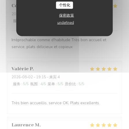
个性化
Céline
V
2026-08-02
- 12:30 - 来宾 6
保密政策
服务
:
5
/5
氛围
:
5
/5
菜单
:
5
/5
质价比
:
5
/5
undefined
Irréprochable comme d'habitude Très bon accueil et
service, plats délicieux et copieux
Valérie
P
2026-08-02
- 19:15 - 来宾 4
服务
:
5
/5
氛围
:
4
/5
菜单
:
5
/5
质价比
:
5
/5
Très bien accueillis, service OK. Plats excellents.
Laurence
M