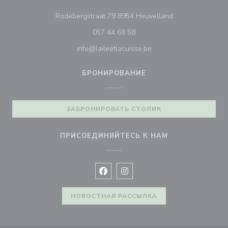
((открывается в
Rodebergstraat 79 8954 Heuvelland
057 44 68 58
info@laileetlacuisse.be
БРОНИРОВАНИЕ
ЗАБРОНИРОВАТЬ СТОЛИК
ПРИСОЕДИНЯЙТЕСЬ К НАМ
Facebook ((открывается в новом 
Instagram ((открывается в н
НОВОСТНАЯ РАССЫЛКА