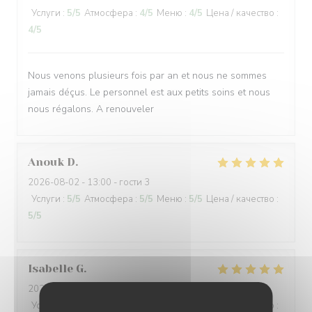
Услуги
:
5
/5
Атмосфера
:
4
/5
Меню
:
4
/5
Цена / качество
:
4
/5
Nous venons plusieurs fois par an et nous ne sommes
jamais déçus. Le personnel est aux petits soins et nous
nous régalons. A renouveler
Anouk
D
2026-08-02
- 13:00 - гости 3
Услуги
:
5
/5
Атмосфера
:
5
/5
Меню
:
5
/5
Цена / качество
:
5
/5
Isabelle
G
2026-08-01
- 19:00 - гости 3
Услуги
:
5
/5
Атмосфера
:
4
/5
Меню
:
4
/5
Цена / качество
: