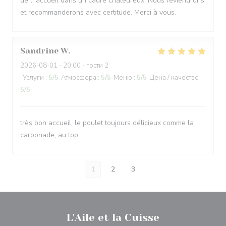
de l' accueil dans un cadre chaleureux. Nous reviendrons
et recommanderons avec certitude. Merci à vous.
Sandrine
W
2026-08-01
- 20:00 - гости 2
Услуги
:
5
/5
Атмосфера
:
5
/5
Меню
:
5
/5
Цена / качество
:
5
/5
très bon accueil, le poulet toujours délicieux comme la
carbonade, au top
1
2
3
L'Aile et la Cuisse