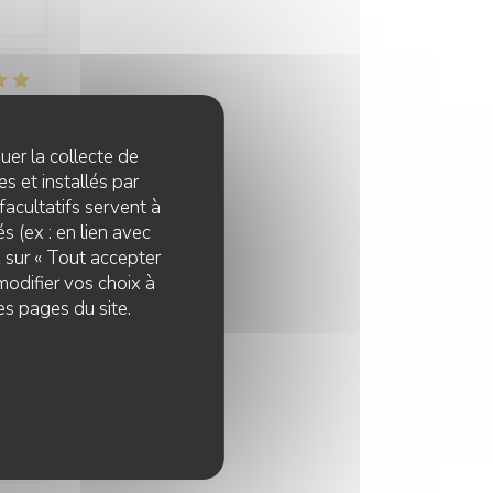
:
5
/5
quer la collecte de
s et installés par
facultatifs servent à
:
4
/5
s (ex : en lien avec
z sur « Tout accepter
modifier vos choix à
ns.
es pages du site.
:
5
/5