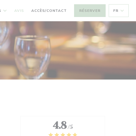
S
AVIS
ACCÈS/CONTACT
RÉSERVER
FR
4.8
/5