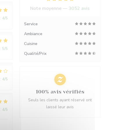
Note moyenne —
3052 avis
:
4
/5
Service
Ambiance
Cuisine
:
5
/5
Qualité/Prix
:
4
/5
100% avis vérifiés
Seuls les clients ayant réservé ont
laissé leur avis
:
4
/5