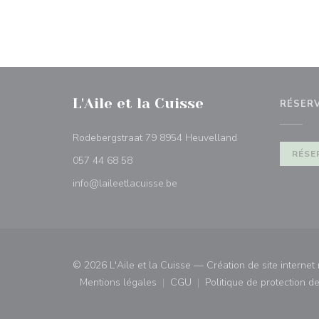
L'Aile et la Cuisse
RÉSER
((ouvre une nouvel
Rodebergstraat 79 8954 Heuvelland
RÉSE
057 44 68 58
info@laileetlacuisse.be
© 2026 L'Aile et la Cuisse — Création de site internet
Mentions légales
CGU
Politique de protection 
((ouvre une nouvelle fenêtre))
((ouvre une nouvelle fenêtre)