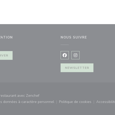
VATION
NOUS SUIVRE
le fenêtre))
RVER
Facebook ((ouvre une nouvel
Instagram ((ouvre une 
NEWSLETTER
((ouvre une nouvelle fenêtre))
 restaurant avec
Zenchef
des données à caractère personnel
Politique de cookies
Accessibilit
)
((ouvre une nouvelle fenêtre))
((ouvre une nouvelle fe
((ouv