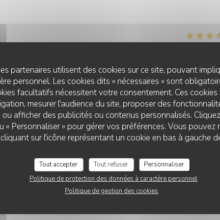
Service
:
5
/5
Ambiance
:
5
/5
Cuisine
:
5
/5
Qualité / Prix
es partenaires utilisent des cookies sur ce site, pouvant impli
re personnel. Les cookies dits « nécessaires » sont obligatoire
kies facultatifs nécessitent votre consentement. Ces cookies 
Service
:
5
/5
Ambiance
:
4
/5
Cuisine
:
4
/5
Qualité / Prix
gation, mesurer l'audience du site, proposer des fonctionnalité
 ou afficher des publicités ou contenus personnalisés. Clique
 ou « Personnaliser » pour gérer vos préférences. Vous pouvez 
L'AILE ET LA CUISSE
s jamais déçus. Le personnel est aux petits soins et nous nous régalo
liquant sur l'icône représentant un cookie en bas à gauche d
Tout accepter
Tout refuser
Personnaliser
Politique de protection des données à caractère personnel
Politique de gestion des cookies
Service
:
5
/5
Ambiance
:
5
/5
Cuisine
:
5
/5
Qualité / Prix