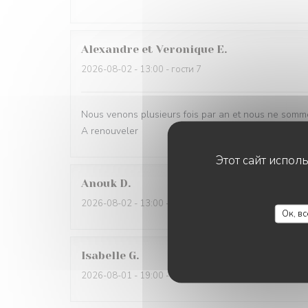
Alexandre et Veronique
E
2026-08-02
- 13:00 - гости 7
Nous venons plusieurs fois par an et nous ne somme
A renouveler
Этот сайт испол
Anouk
D
2026-08-02
- 13:00 - гости 3
Ок, в
Isabelle
G
2026-08-01
- 19:00 - гости 3