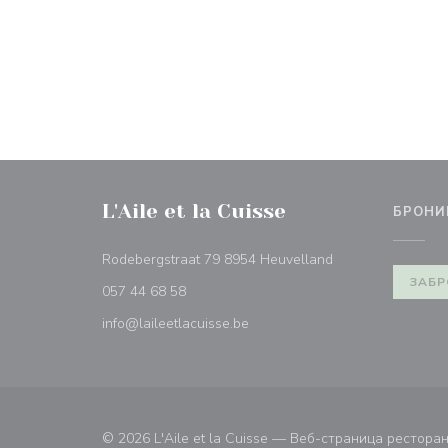
L'Aile et la Cuisse
БРОНИ
((открывается в 
Rodebergstraat 79 8954 Heuvelland
ЗАБР
057 44 68 58
info@laileetlacuisse.be
© 2026 L'Aile et la Cuisse — Веб-страница рестор