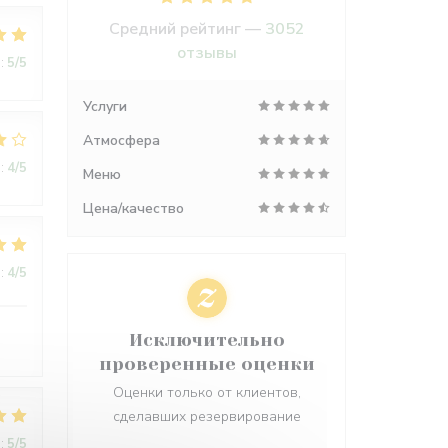
Средний рейтинг —
3052
отзывы
:
5
/5
Услуги
Атмосфера
:
4
/5
Меню
Цена/качество
:
4
/5
Исключительно
проверенные оценки
Оценки только от клиентов,
сделавших резервирование
:
5
/5