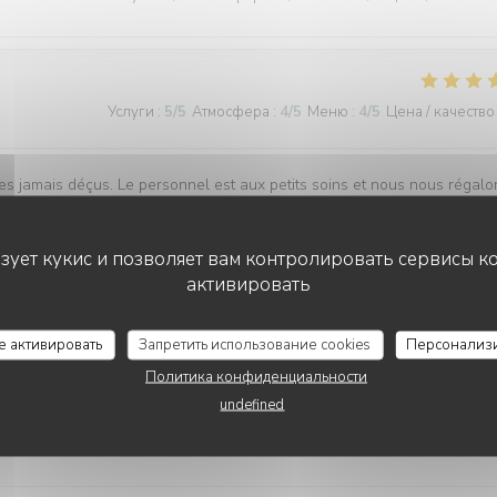
Услуги
:
5
/5
Атмосфера
:
4
/5
Меню
:
4
/5
Цена / качество
s jamais déçus. Le personnel est aux petits soins et nous nous régalo
ьзует кукис и позволяет вам контролировать сервисы к
активировать
L'AILE ET LA CUISSE
Услуги
:
5
/5
Атмосфера
:
5
/5
Меню
:
5
/5
Цена / качество
се активировать
Запретить использование cookies
Персонализ
Политика конфиденциальности
undefined
Услуги
:
5
/5
Атмосфера
:
4
/5
Меню
:
4
/5
Цена / качество