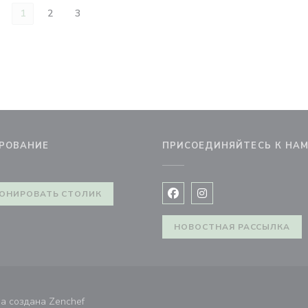
1
2
3
РОВАНИЕ
ПРИСОЕДИНЯЙТЕСЬ К НА
новом окне))
ОНИРОВАТЬ СТОЛИК
Facebook ((открывается в 
Instagram ((открывае
НОВОСТНАЯ РАССЫЛКА
((открывается в новом окне))
ана создана
Zenchef