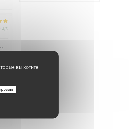
:
4
/5
ns.
оторые вы хотите
:
5
/5
ировать
:
4
/5