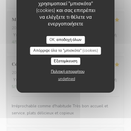
χρησιμοποιεί "μπισκότα"
(cookies) και σας επιτρέπει
να ελέγξετε τι θέλετε να
Mathéo
D
ενεργοποιήσετε
2026-07-31
- 18:30 - καλεσμένοι 2
Υπηρεσία
:
5
/5
Ατμόσφαιρα
:
5
/5
Μενού
:
5
/5
Ποιότητα / Τιμή
:
L'AILE ET LA CUISSE
OK, αποδοχή όλων
4
/5
Απόρριψε όλα τα "μπισκότα" (cookies)
Εξατομίκευση
Céline
V
Πολιτική απορρήτου
2026-08-02
- 12:30 - καλεσμένοι 6
undefined
Υπηρεσία
:
5
/5
Ατμόσφαιρα
:
5
/5
Μενού
:
5
/5
Ποιότητα / Τιμή
:
5
/5
Irréprochable comme d'habitude Très bon accueil et
service, plats délicieux et copieux