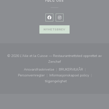
FØLG OSS
Facebook ((åpner i et nytt vindu))
Instagram ((åpner i et nytt vin
NYHETSBREV
© 2026 L'Aile et la Cuisse — Restaurantnettsted opprettet av
((åpner i et nytt vindu))
Zenchef
Ansvarsfraskrivelse
BRUKERVILKÅR
((åpner i et nytt vindu))
((åpner i et nytt vindu))
Personvernregler
Informasjonskapsel policy
((åpner i et nytt vindu))
((åpner i et nytt vindu))
tilgjengelighet
((åpner i et nytt vindu))