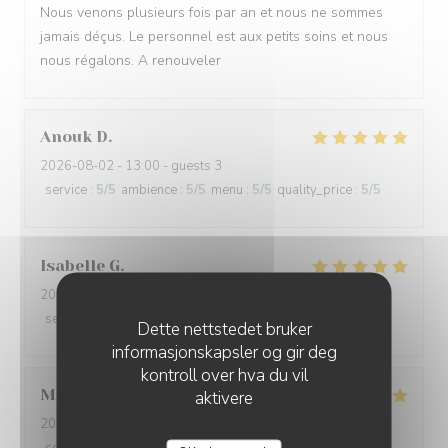
Nous venons plusieurs fois par an et nous ne sommes
jamais déçus. Le personnel est aux petits soins et nous
nous régalons. A renouveler
Anouk
D
2026-08-02
- 13:00 - guests 3
service
:
5
/5
ambience
:
5
/5
menu
:
5
/5
quality_price
:
5
/5
Isabelle
G
2026-08-01
- 19:00 - guests 3
service
:
5
/5
ambience
:
4
/5
menu
:
4
/5
quality_price
:
4
/5
Dette nettstedet bruker
informasjonskapsler og gir deg
kontroll over hva du vil
Mathéo
D
aktivere
2026-07-31
- 18:30 - guests 2