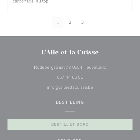
carbonade, au top
1
2
3
L'Aile et la Cuisse
((åpner i et nytt v
Rodebergstraat 79 8954 Heuvelland
057 44 68 58
info@laileetlacuisse.be
BESTILLING
BESTILL ET BORD