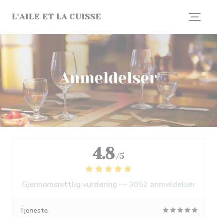
Panel for informasjonskapsler
L'AILE ET LA CUISSE
Anmeldelser
4.8
/5
Gjennomsnittlig vurdering —
3052 anmeldelser
Tjeneste