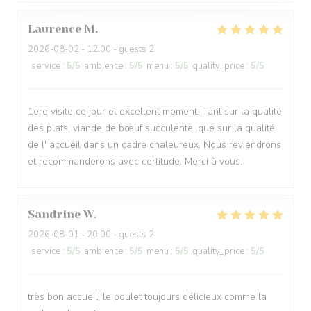
Laurence
M
2026-08-02
- 12:00 - guests 2
service
:
5
/5
ambience
:
5
/5
menu
:
5
/5
quality_price
:
5
/5
1ere visite ce jour et excellent moment. Tant sur la qualité
des plats, viande de bœuf succulente, que sur la qualité
de l' accueil dans un cadre chaleureux. Nous reviendrons
et recommanderons avec certitude. Merci à vous.
Sandrine
W
2026-08-01
- 20:00 - guests 2
service
:
5
/5
ambience
:
5
/5
menu
:
5
/5
quality_price
:
5
/5
très bon accueil, le poulet toujours délicieux comme la