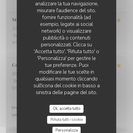
analizzare la tua navigazione,
misurare l'audience del sito,
fornire funzionalità (ad
Mathéo
D
esempio, legate ai social
2026-07-31
- 18:30 - Ospiti 2
network) o visualizzare
Servizio
:
5
/5
Atmosfera
:
5
/5
Cucina
:
5
/5
Qualità / Prezzo
:
L'AILE ET LA CUISSE
pubblicità o contenuti
4
/5
personalizzati. Clicca su
'Accetta tutto', 'Rifiuta tutto' o
'Personalizza' per gestire le
tue preferenze. Puoi
Céline
V
modificare le tue scelte in
2026-08-02
- 12:30 - Ospiti 6
qualsiasi momento cliccando
Servizio
:
5
/5
Atmosfera
:
5
/5
Cucina
:
5
/5
Qualità / Prezzo
:
sull'icona del cookie in basso a
5
/5
sinistra delle pagine del sito.
Irréprochable comme d'habitude Très bon accueil et
Ok, accetta tutto
service, plats délicieux et copieux
Rifiuta tutti i cookie
Personalizza