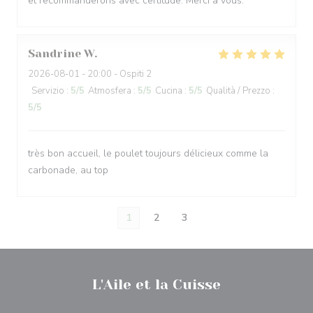
et recommanderons avec certitude. Merci à vous.
Sandrine
W
2026-08-01
- 20:00 - Ospiti 2
Servizio
:
5
/5
Atmosfera
:
5
/5
Cucina
:
5
/5
Qualità / Prezzo
:
5
/5
très bon accueil, le poulet toujours délicieux comme la
carbonade, au top
1
2
3
L'Aile et la Cuisse