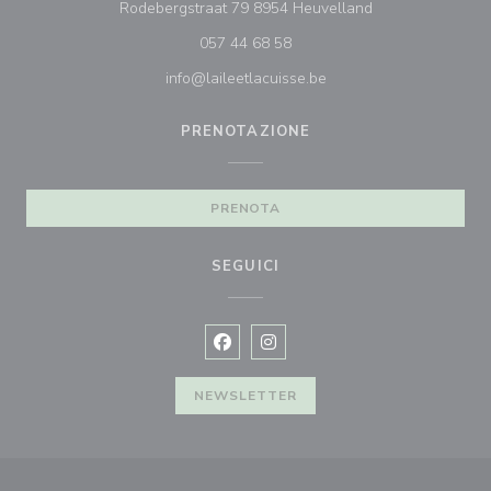
((apre una nuova 
Rodebergstraat 79 8954 Heuvelland
057 44 68 58
info@laileetlacuisse.be
PRENOTAZIONE
PRENOTA
SEGUICI
Facebook ((apre una nuova finestra)
Instagram ((apre una nuova fi
NEWSLETTER