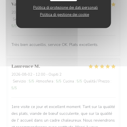
Valérie
P
Politica di protezione dei dati personali
2026-08-02
- 19:15 - Ospiti 4
Politica di gestione dei cookie
Servizio
:
5
/5
Atmosfera
:
4
/5
Cucina
:
5
/5
Qualità / Prezzo
:
5
/5
Très bien accueillis, service OK. Plats excellents.
Laurence
M
2026-08-02
- 12:00 - Ospiti 2
Servizio
:
5
/5
Atmosfera
:
5
/5
Cucina
:
5
/5
Qualità / Prezzo
:
5
/5
1ere visite ce jour et excellent moment. Tant sur la qualité
des plats, viande de bœuf succulente, que sur la qualité
de l' accueil dans un cadre chaleureux. Nous reviendrons