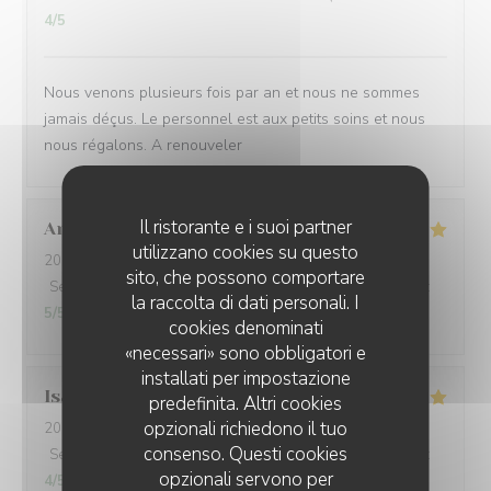
4
/5
Nous venons plusieurs fois par an et nous ne sommes
jamais déçus. Le personnel est aux petits soins et nous
nous régalons. A renouveler
Il ristorante e i suoi partner
Anouk
D
utilizzano cookies su questo
2026-08-02
- 13:00 - Ospiti 3
sito, che possono comportare
Servizio
:
5
/5
Atmosfera
:
5
/5
Cucina
:
5
/5
Qualità / Prezzo
:
la raccolta di dati personali. I
5
/5
cookies denominati
«necessari» sono obbligatori e
installati per impostazione
Isabelle
G
predefinita. Altri cookies
opzionali richiedono il tuo
2026-08-01
- 19:00 - Ospiti 3
consenso. Questi cookies
Servizio
:
5
/5
Atmosfera
:
4
/5
Cucina
:
4
/5
Qualità / Prezzo
:
opzionali servono per
4
/5