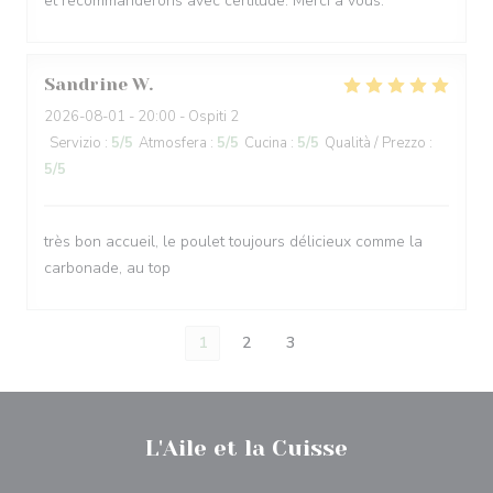
et recommanderons avec certitude. Merci à vous.
Sandrine
W
2026-08-01
- 20:00 - Ospiti 2
Servizio
:
5
/5
Atmosfera
:
5
/5
Cucina
:
5
/5
Qualità / Prezzo
:
5
/5
très bon accueil, le poulet toujours délicieux comme la
carbonade, au top
1
2
3
L'Aile et la Cuisse