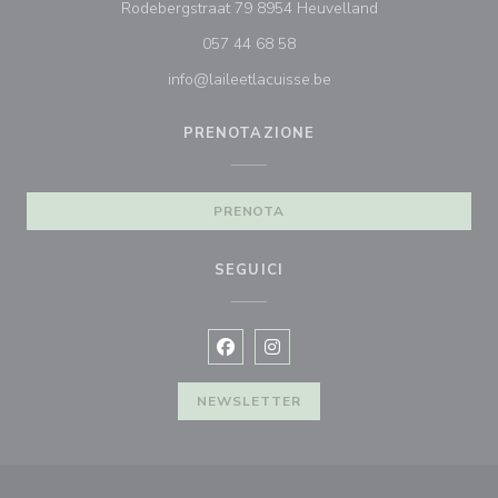
((apre una nuova 
Rodebergstraat 79 8954 Heuvelland
057 44 68 58
info@laileetlacuisse.be
PRENOTAZIONE
PRENOTA
SEGUICI
Facebook ((apre una nuova finestra)
Instagram ((apre una nuova fi
NEWSLETTER