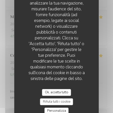
analizzare la tua navigazione,
misurare l'audience del sito,
fornire funzionalità (ad
Mathéo
D
esempio, legate ai social
2026-07-31
- 18:30 - Ospiti 2
network) o visualizzare
Servizio
:
5
/5
Atmosfera
:
5
/5
Cucina
:
5
/5
Qualità / Prezzo
:
L'AILE ET LA CUISSE
pubblicità o contenuti
4
/5
personalizzati. Clicca su
'Accetta tutto', 'Rifiuta tutto' o
'Personalizza' per gestire le
tue preferenze. Puoi
Céline
V
modificare le tue scelte in
2026-08-02
- 12:30 - Ospiti 6
qualsiasi momento cliccando
Servizio
:
5
/5
Atmosfera
:
5
/5
Cucina
:
5
/5
Qualità / Prezzo
:
sull'icona del cookie in basso a
5
/5
sinistra delle pagine del sito.
Irréprochable comme d'habitude Très bon accueil et
Ok, accetta tutto
service, plats délicieux et copieux
Rifiuta tutti i cookie
Personalizza