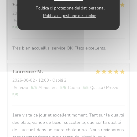
Valérie
P
Politica di protezione dei dati personali
2026-08-02
- 19:15 - Ospiti 4
Politica di gestione dei cookie
Servizio
:
5
/5
Atmosfera
:
4
/5
Cucina
:
5
/5
Qualità / Prezzo
:
5
/5
Très bien accueillis, service OK. Plats excellents.
Laurence
M
2026-08-02
- 12:00 - Ospiti 2
Servizio
:
5
/5
Atmosfera
:
5
/5
Cucina
:
5
/5
Qualità / Prezzo
:
5
/5
1ere visite ce jour et excellent moment. Tant sur la qualité
des plats, viande de bœuf succulente, que sur la qualité
de l' accueil dans un cadre chaleureux. Nous reviendrons