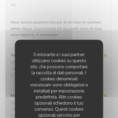
4
/5
Nous venons plusieurs fois par an et nous ne sommes
jamais déçus. Le personnel est aux petits soins et nous
nous régalons. A renouveler
Il ristorante e i suoi partner
Anouk
D
utilizzano cookies su questo
2026-08-02
- 13:00 - Ospiti 3
sito, che possono comportare
Servizio
:
5
/5
Atmosfera
:
5
/5
Cucina
:
5
/5
Qualità / Prezzo
:
la raccolta di dati personali. I
5
/5
cookies denominati
«necessari» sono obbligatori e
installati per impostazione
Isabelle
G
predefinita. Altri cookies
opzionali richiedono il tuo
2026-08-01
- 19:00 - Ospiti 3
consenso. Questi cookies
Servizio
:
5
/5
Atmosfera
:
4
/5
Cucina
:
4
/5
Qualità / Prezzo
:
opzionali servono per
4
/5