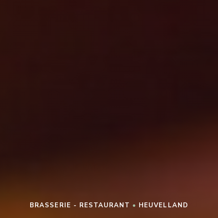
BRASSERIE - RESTAURANT
•
HEUVELLAND
L'AILE ET LA CUISSE