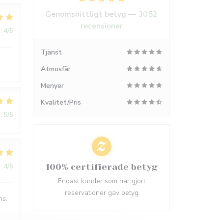
Genomsnittligt betyg —
3052
recensioner
:
4
/5
Tjänst
Atmosfär
Menyer
Kvalitet/Pris
:
5
/5
:
4
/5
100% certifierade betyg
Endast kunder som har gjort
reservationer gav betyg
ns.