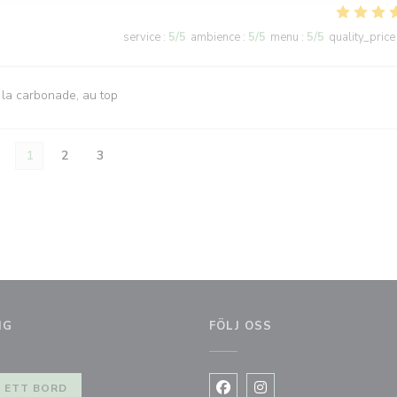
service
:
5
/5
ambience
:
5
/5
menu
:
5
/5
quality_price
 la carbonade, au top
1
2
3
NG
FÖLJ OSS
fönster))
 ETT BORD
Facebook ((öppnas i ett nytt
Instagram ((öppnas i et