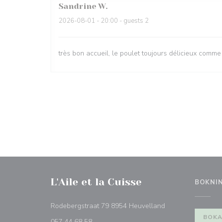
Sandrine
W
2026-08-01
- 20:00 - guests 2
très bon accueil, le poulet toujours délicieux comme
L'Aile et la Cuisse
BOKNI
((öppnas i ett nytt 
Rodebergstraat 79 8954 Heuvelland
BOKA
057 44 68 58