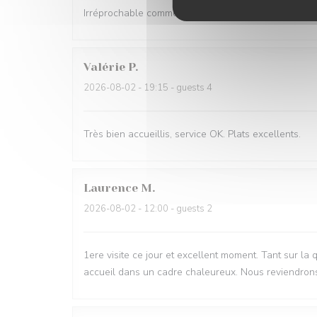
Irréprochable comme d'habitude Très bon accueil et s
Valérie
P
2026-08-02
- 19:15 - guests 4
Très bien accueillis, service OK. Plats excellents.
Laurence
M
2026-08-02
- 12:00 - guests 2
1ere visite ce jour et excellent moment. Tant sur la 
accueil dans un cadre chaleureux. Nous reviendron