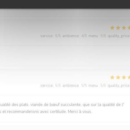
ervice, plats délicieux et copieux
service
:
5
/5
ambience
:
4
/5
menu
:
5
/5
quality_price
service
:
5
/5
ambience
:
5
/5
menu
:
5
/5
quality_price
qualité des plats, viande de bœuf succulente, que sur la qualité de l'
s et recommanderons avec certitude. Merci à vous.