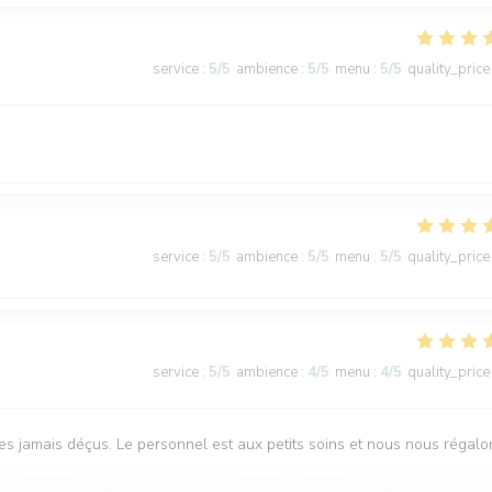
service
:
5
/5
ambience
:
5
/5
menu
:
5
/5
quality_price
service
:
5
/5
ambience
:
5
/5
menu
:
5
/5
quality_price
service
:
5
/5
ambience
:
4
/5
menu
:
4
/5
quality_price
s jamais déçus. Le personnel est aux petits soins et nous nous régalo