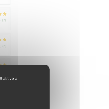
:
5
/5
:
4
/5
:
4
/5
l aktivera
:
5
/5