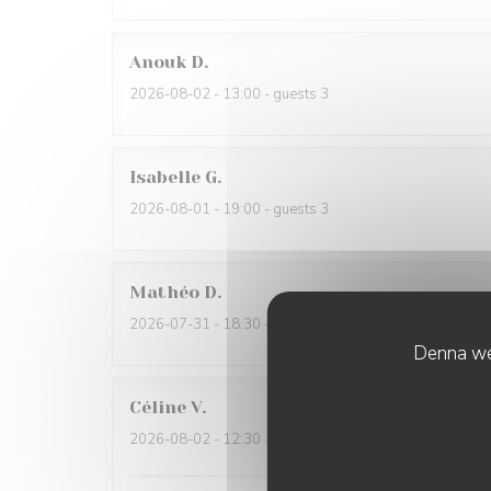
Anouk
D
2026-08-02
- 13:00 - guests 3
Isabelle
G
2026-08-01
- 19:00 - guests 3
Mathéo
D
2026-07-31
- 18:30 - guests 2
Denna web
Céline
V
2026-08-02
- 12:30 - guests 6