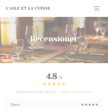
Cookie- hanteringspanel
L'AILE ET LA CUISSE
Recensioner
4.8
/5
Genomsnittligt betyg —
3052 recensioner
Tjänst