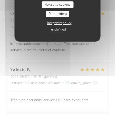
Neka alla cookies
Céline
V
Personifiera
2026-08-02
- 12:30 - guests 6
Integritetspolicy
service
:
5
/5
ambience
:
5
/5
menu
:
5
/5
quality_price
:
5
/5
undefined
Irréprochable comme d'habitude Très bon accueil et
service, plats délicieux et copieux
Valérie
P
2026-08-02
- 19:15 - guests 4
service
:
5
/5
ambience
:
4
/5
menu
:
5
/5
quality_price
:
5
/5
Très bien accueillis, service OK. Plats excellents.