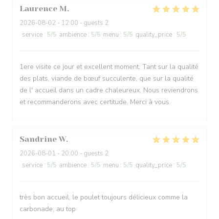
Laurence
M
2026-08-02
- 12:00 - guests 2
service
:
5
/5
ambience
:
5
/5
menu
:
5
/5
quality_price
:
5
/5
1ere visite ce jour et excellent moment. Tant sur la qualité
des plats, viande de bœuf succulente, que sur la qualité
de l' accueil dans un cadre chaleureux. Nous reviendrons
et recommanderons avec certitude. Merci à vous.
Sandrine
W
2026-08-01
- 20:00 - guests 2
service
:
5
/5
ambience
:
5
/5
menu
:
5
/5
quality_price
:
5
/5
très bon accueil, le poulet toujours délicieux comme la
carbonade, au top