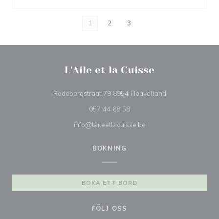
1
2
3
L'Aile et la Cuisse
((öppnas i ett nytt
Rodebergstraat 79 8954 Heuvelland
057 44 68 58
info@laileetlacuisse.be
BOKNING
BOKA ETT BORD
FÖLJ OSS