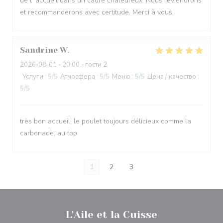
de l' accueil dans un cadre chaleureux. Nous reviendrons
et recommanderons avec certitude. Merci à vous.
Sandrine
W
2026-08-01
- 20:00 - гости 2
Услуги
:
5
/5
Атмосфера
:
5
/5
Меню
:
5
/5
Цена / качество
:
5
/5
très bon accueil, le poulet toujours délicieux comme la
carbonade, au top
1
2
3
L'Aile et la Cuisse