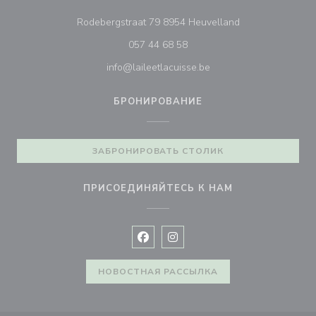
((открывается в
Rodebergstraat 79 8954 Heuvelland
057 44 68 58
info@laileetlacuisse.be
БРОНИРОВАНИЕ
ЗАБРОНИРОВАТЬ СТОЛИК
ПРИСОЕДИНЯЙТЕСЬ К НАМ
Facebook ((открывается в новом 
Instagram ((открывается в н
НОВОСТНАЯ РАССЫЛКА