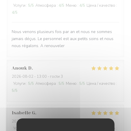
Услуги
:
5
/5
Атмосфера
:
4
/5
Меню
:
4
/5
Цена / качество
:
4
/5
Nous venons plusieurs fois par an et nous ne sommes
jamais déçus. Le personnel est aux petits soins et nous
nous régalons. A renouveler
Anouk
D
2026-08-02
- 13:00 - гости 3
Услуги
:
5
/5
Атмосфера
:
5
/5
Меню
:
5
/5
Цена / качество
:
5
/5
Isabelle
G
2026-08-01
- 19:00 - гости 3
Услуги
:
5
/5
Атмосфера
:
4
/5
Меню
:
4
/5
Цена / качество
: