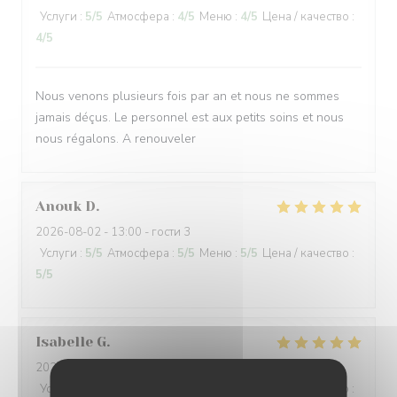
Услуги
:
5
/5
Атмосфера
:
4
/5
Меню
:
4
/5
Цена / качество
:
4
/5
Nous venons plusieurs fois par an et nous ne sommes
jamais déçus. Le personnel est aux petits soins et nous
nous régalons. A renouveler
Anouk
D
2026-08-02
- 13:00 - гости 3
Услуги
:
5
/5
Атмосфера
:
5
/5
Меню
:
5
/5
Цена / качество
:
5
/5
Isabelle
G
2026-08-01
- 19:00 - гости 3
Услуги
:
5
/5
Атмосфера
:
4
/5
Меню
:
4
/5
Цена / качество
: