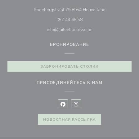
((открывается в
Rodebergstraat 79 8954 Heuvelland
057 44 68 58
info@laileetlacuisse.be
БРОНИРОВАНИЕ
ЗАБРОНИРОВАТЬ СТОЛИК
ПРИСОЕДИНЯЙТЕСЬ К НАМ
Facebook ((открывается в новом 
Instagram ((открывается в н
НОВОСТНАЯ РАССЫЛКА