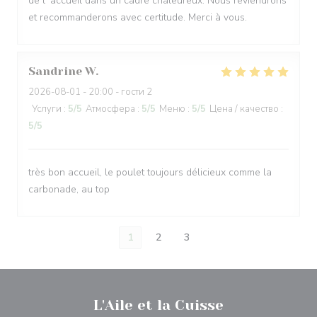
de l' accueil dans un cadre chaleureux. Nous reviendrons
et recommanderons avec certitude. Merci à vous.
Sandrine
W
2026-08-01
- 20:00 - гости 2
Услуги
:
5
/5
Атмосфера
:
5
/5
Меню
:
5
/5
Цена / качество
:
5
/5
très bon accueil, le poulet toujours délicieux comme la
carbonade, au top
1
2
3
L'Aile et la Cuisse