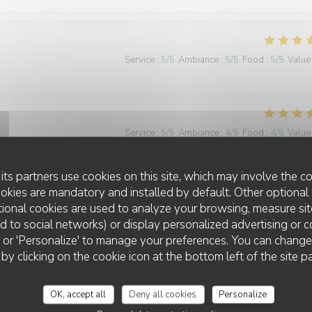
Service
:
5
/5
Ambiance
:
5
/5
Food
:
5
/5
Value
Service
:
5
/5
Ambiance
:
4
/5
Food
:
4
/5
Value
its partners use cookies on this site, which may involve the co
ookies are mandatory and installed by default. Other optional 
ional cookies are used to analyze your browsing, measure sit
Service
:
5
/5
Ambiance
:
5
/5
Food
:
5
/5
Value
ted to social networks) or display personalized advertising or c
ll' or 'Personalize' to manage your preferences. You can chang
L'AILE ET LA CUISSE
 by clicking on the cookie icon at the bottom left of the site p
Service
:
5
/5
Ambiance
:
5
/5
Food
:
5
/5
Value
OK, accept all
Deny all cookies
Personalize