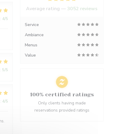
Average rating —
3052 reviews
:
4
/5
Service
Ambiance
Menus
Value
:
5
/5
100% certified ratings
:
4
/5
Only clients having made
reservations provided ratings
ns.