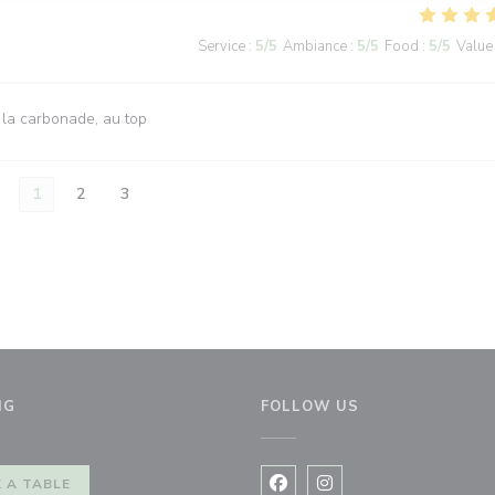
Service
:
5
/5
Ambiance
:
5
/5
Food
:
5
/5
Value
 la carbonade, au top
1
2
3
NG
FOLLOW US
window))
 A TABLE
Facebook ((opens in a new 
Instagram ((opens in 