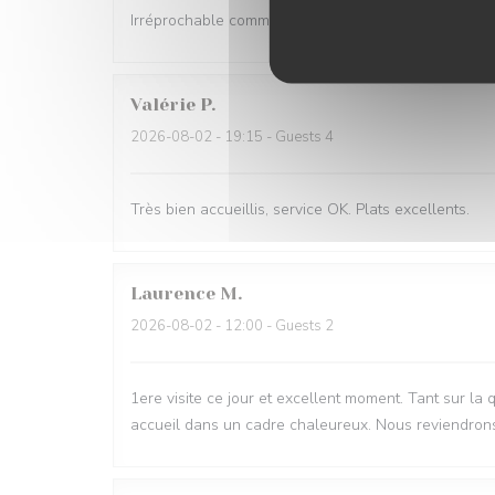
Irréprochable comme d'habitude Très bon accueil et s
Valérie
P
2026-08-02
- 19:15 - Guests 4
Très bien accueillis, service OK. Plats excellents.
Laurence
M
2026-08-02
- 12:00 - Guests 2
1ere visite ce jour et excellent moment. Tant sur la 
accueil dans un cadre chaleureux. Nous reviendron