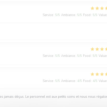
Service
:
5
/5
Ambiance
:
5
/5
Food
:
5
/5
Value
Service
:
5
/5
Ambiance
:
5
/5
Food
:
5
/5
Value
Service
:
5
/5
Ambiance
:
4
/5
Food
:
4
/5
Value
s jamais déçus. Le personnel est aux petits soins et nous nous régalo