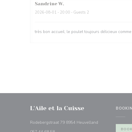
Sandrine
W
2026-08-01
- 20:00 - Guests 2
très bon accueil, le poulet toujours délicieux comme
L'Aile et la Cuisse
BOOKI
((opens in a new 
Rodebergstraat 79 8954 Heuvelland
BOOK
057 44 68 58