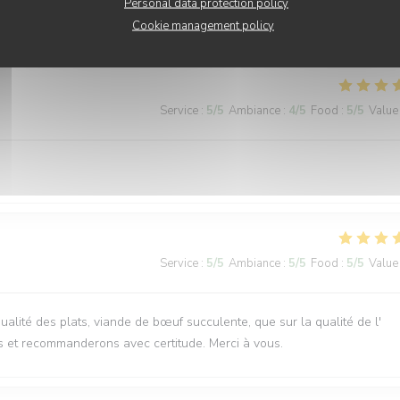
Personal data protection policy
ervice, plats délicieux et copieux
Cookie management policy
Service
:
5
/5
Ambiance
:
4
/5
Food
:
5
/5
Value
Service
:
5
/5
Ambiance
:
5
/5
Food
:
5
/5
Value
qualité des plats, viande de bœuf succulente, que sur la qualité de l'
s et recommanderons avec certitude. Merci à vous.