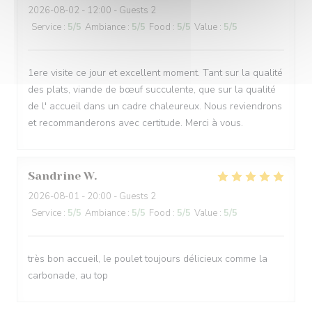
2026-08-02
- 12:00 - Guests 2
Service
:
5
/5
Ambiance
:
5
/5
Food
:
5
/5
Value
:
5
/5
1ere visite ce jour et excellent moment. Tant sur la qualité
des plats, viande de bœuf succulente, que sur la qualité
de l' accueil dans un cadre chaleureux. Nous reviendrons
et recommanderons avec certitude. Merci à vous.
Sandrine
W
2026-08-01
- 20:00 - Guests 2
Service
:
5
/5
Ambiance
:
5
/5
Food
:
5
/5
Value
:
5
/5
très bon accueil, le poulet toujours délicieux comme la
carbonade, au top