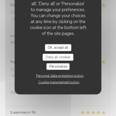
all', 'Deny all' or 'Personalize'
Céline
V
to manage your preferences.
2026-08-02
- 12:30 - Guests 6
You can change your choices
Service
:
5
/5
Ambiance
:
5
/5
Food
:
5
/5
Value
:
5
/5
at any time by clicking on the
cookie icon at the bottom left
of the site pages.
Irréprochable comme d'habitude Très bon accueil et
service, plats délicieux et copieux
OK, accept all
Deny all cookies
Valérie
P
Personalize
2026-08-02
- 19:15 - Guests 4
Service
:
5
/5
Ambiance
:
4
/5
Food
:
5
/5
Value
:
5
/5
Personal data protection policy
Cookie management policy
Très bien accueillis, service OK. Plats excellents.
Laurence
M