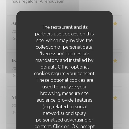
nous régalons. A renouveler
Anouk
D
The restaurant and its
2026-08-02
- 13:00 - Guests 3
partners use cookies on this
Service
:
5
/5
Ambiance
:
5
/5
Food
:
5
/5
Value
:
5
/5
site, which may involve the
collection of personal data.
'Necessary' cookies are
mandatory and installed by
Isabelle
G
default. Other optional
2026-08-01
- 19:00 - Guests 3
cookies require your consent.
Service
:
5
/5
Ambiance
:
4
/5
Food
:
4
/5
Value
:
4
/5
These optional cookies are
used to analyze your
browsing, measure site
Mathéo
D
audience, provide features
(e.g., related to social
2026-07-31
- 18:30 - Guests 2
networks) or display
Service
:
5
/5
Ambiance
:
5
/5
Food
:
5
/5
Value
:
4
/5
personalized advertising or
L'AILE ET LA CUISSE
content. Click on 'OK, accept