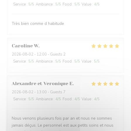
Service
:
5
/5
Ambiance
:
5
/5
Food
:
5
/5
Value
:
4
/5
Très bien comme d habitude
Caroline
W
2026-08-02
- 12:00 - Guests 2
Service
:
5
/5
Ambiance
:
5
/5
Food
:
5
/5
Value
:
5
/5
Alexandre et Veronique
E
2026-08-02
- 13:00 - Guests 7
Service
:
5
/5
Ambiance
:
4
/5
Food
:
4
/5
Value
:
4
/5
Nous venons plusieurs fois par an et nous ne sommes
jamais déçus. Le personnel est aux petits soins et nous