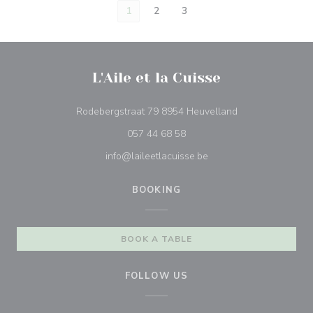
1
2
3
L'Aile et la Cuisse
((opens in a new
Rodebergstraat 79 8954 Heuvelland
057 44 68 58
info@laileetlacuisse.be
BOOKING
BOOK A TABLE
FOLLOW US