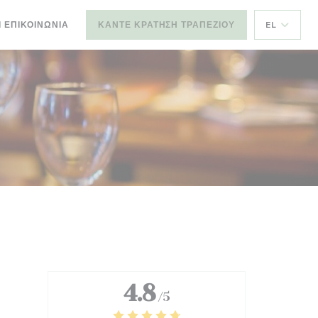
Ι ΕΠΙΚΟΙΝΩΝΊΑ
ΚΆΝΤΕ ΚΡΆΤΗΣΗ ΤΡΑΠΕΖΙΟΎ
EL
4.8
/5