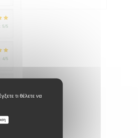
:
5
/5
:
4
/5
:
4
/5
γξετε τι θέλετε να
υση
:
5
/5