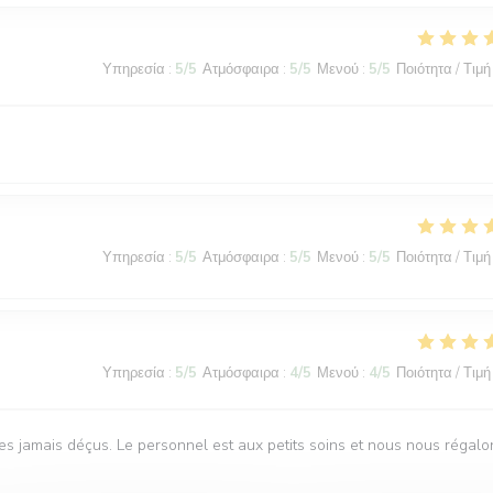
Υπηρεσία
:
5
/5
Ατμόσφαιρα
:
5
/5
Μενού
:
5
/5
Ποιότητα / Τιμή
Υπηρεσία
:
5
/5
Ατμόσφαιρα
:
5
/5
Μενού
:
5
/5
Ποιότητα / Τιμή
Υπηρεσία
:
5
/5
Ατμόσφαιρα
:
4
/5
Μενού
:
4
/5
Ποιότητα / Τιμή
s jamais déçus. Le personnel est aux petits soins et nous nous régalo