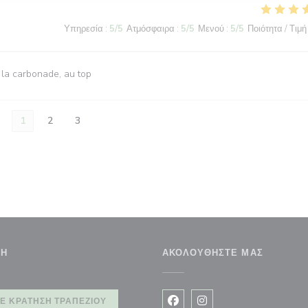
Υπηρεσία
:
5
/5
Ατμόσφαιρα
:
5
/5
Μενού
:
5
/5
Ποιότητα / Τιμή
 la carbonade, au top
1
2
3
ΣΗ
ΑΚΟΛΟΥΘΉΣΤΕ ΜΑΣ
αράθυρο))
Ε ΚΡΆΤΗΣΗ ΤΡΑΠΕΖΙΟΎ
Facebook ((ανοίγει σε νέο 
Instagram ((ανοίγει σ