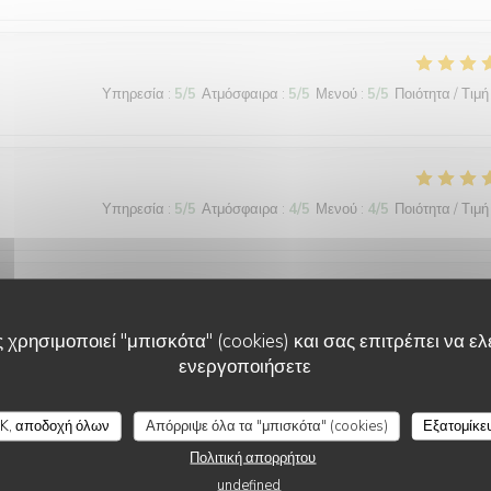
Υπηρεσία
:
5
/5
Ατμόσφαιρα
:
5
/5
Μενού
:
5
/5
Ποιότητα / Τιμή
Υπηρεσία
:
5
/5
Ατμόσφαιρα
:
4
/5
Μενού
:
4
/5
Ποιότητα / Τιμή
Υπηρεσία
:
5
/5
Ατμόσφαιρα
:
5
/5
Μενού
:
5
/5
Ποιότητα / Τιμή
 χρησιμοποιεί "μπισκότα" (cookies) και σας επιτρέπει να ελέ
ενεργοποιήσετε
L'AILE ET LA CUISSE
K, αποδοχή όλων
Απόρριψε όλα τα "μπισκότα" (cookies)
Εξατομίκε
Υπηρεσία
:
5
/5
Ατμόσφαιρα
:
5
/5
Μενού
:
5
/5
Ποιότητα / Τιμή
Πολιτική απορρήτου
undefined