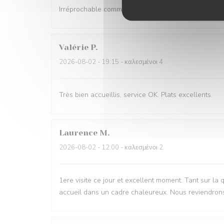
Irréprochable comme d'habitude Très bon accueil et s
Valérie
P
2026-08-02
- 19:15 - καλεσμένοι 4
Très bien accueillis, service OK. Plats excellents.
Laurence
M
2026-08-02
- 12:00 - καλεσμένοι 2
1ere visite ce jour et excellent moment. Tant sur la 
accueil dans un cadre chaleureux. Nous reviendron