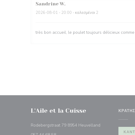
Sandrine
W
2026-08-01
- 20:00 - καλεσμένοι 2
très bon accueil, le poulet toujours délicieux comme
L'Aile et la Cuisse
ΚΡΆΤΗ
((ανοίγει σε νέο π
Rodebergstraat 79 8954 Heuvelland
ΚΆΝΤ
057 44 68 58