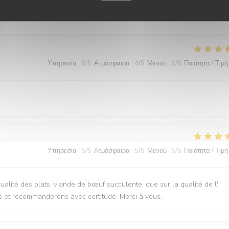
ervice, plats délicieux et copieux
Υπηρεσία
:
5
/5
Ατμόσφαιρα
:
4
/5
Μενού
:
5
/5
Ποιότητα / Τιμή
Υπηρεσία
:
5
/5
Ατμόσφαιρα
:
5
/5
Μενού
:
5
/5
Ποιότητα / Τιμή
qualité des plats, viande de bœuf succulente, que sur la qualité de l'
s et recommanderons avec certitude. Merci à vous.