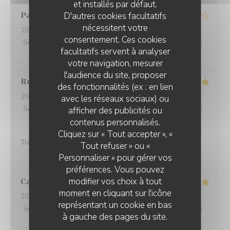
et installés par défaut.
D'autres cookies facultatifs
Paul
V
nécessitent votre
2026-08-08
- 12:30 - Couverts 2
consentement. Ces cookies
Service
:
5
/5
Ambiance
:
4
/5
Cuisine
:
4
/5
Qualité / Prix
:
4
/5
facultatifs servent à analyser
votre navigation, mesurer
l'audience du site, proposer
Roland
P
des fonctionnalités (ex : en lien
2026-08-02
- 20:30 - Couverts 4
avec les réseaux sociaux) ou
Service
:
5
/5
Ambiance
:
5
/5
Cuisine
:
5
/5
Qualité / Prix
:
4
/5
afficher des publicités ou
L'AILE ET LA CUISSE
contenus personnalisés.
Cliquez sur « Tout accepter », «
Très bien comme d habitude
Tout refuser » ou «
Personnaliser » pour gérer vos
préférences. Vous pouvez
modifier vos choix à tout
Caroline
W
moment en cliquant sur l'icône
2026-08-02
- 12:00 - Couverts 2
représentant un cookie en bas
Service
:
5
/5
Ambiance
:
5
/5
Cuisine
:
5
/5
Qualité / Prix
:
5
/5
à gauche des pages du site.