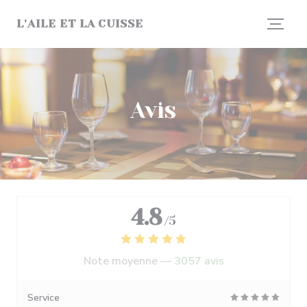
Personnalisation de vos choix en matière de cookies
L'AILE ET LA CUISSE
Avis
4.8
/5
Note moyenne —
3057 avis
Service