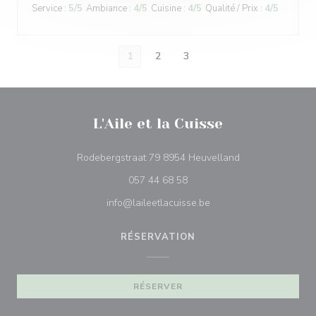
Service
:
5
/5
Ambiance
:
4
/5
Cuisine
:
4
/5
Qualité / Prix
:
4
/5
1
2
3
L'Aile et la Cuisse
((ouvre une nouve
Rodebergstraat 79 8954 Heuvelland
057 44 68 58
info@laileetlacuisse.be
RÉSERVATION
RÉSERVER