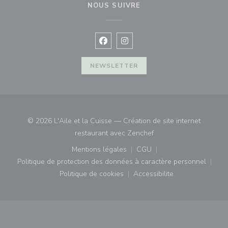
NOUS SUIVRE
Facebook ((ouvre une nouvelle fenê
Instagram ((ouvre une nouvell
NEWSLETTER
© 2026 L'Aile et la Cuisse — Création de site internet
((ouvre une nouvelle fe
restaurant avec
Zenchef
Mentions légales
CGU
((ouvre une nouvelle fenêtre))
((ouvre une nouvelle fenê
Politique de protection des données à caractère personnel
((ouvre une nouvelle fenêtre))
Politique de cookies
Accessibilite
((ouvre une nouvelle fenêtre))
((ouvre une nouvelle fe