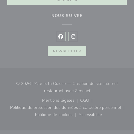
RÉSERVER
NOUS SUIVRE
Facebook ((ouvre une nouvelle fenê
Instagram ((ouvre une nouvell
NEWSLETTER
© 2026 L'Aile et la Cuisse — Création de site internet
((ouvre une nouvelle fe
restaurant avec
Zenchef
Mentions légales
CGU
((ouvre une nouvelle fenêtre))
((ouvre une nouvelle fenê
Politique de protection des données à caractère personnel
((ouvre une nouvelle fenêtre))
Politique de cookies
Accessibilite
((ouvre une nouvelle fenêtre))
((ouvre une nouvelle fe