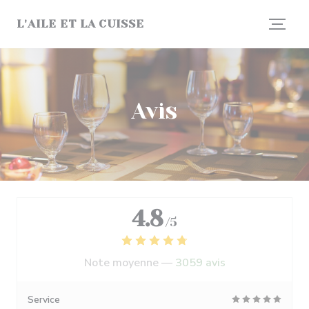
Personnalisation de vos choix en matière de cookies
L'AILE ET LA CUISSE
Avis
4.8
/5
Note moyenne —
3059 avis
Service