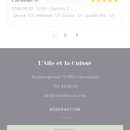
Caroline
W
2026-08-02
- 12:00 - Couverts 2
Service
:
5
/5
Ambiance
:
5
/5
Cuisine
:
5
/5
Qualité / Prix
:
5
/5
1
2
3
L'Aile et la Cuisse
((ouvre une nouve
Rodebergstraat 79 8954 Heuvelland
057 44 68 58
info@laileetlacuisse.be
RÉSERVATION