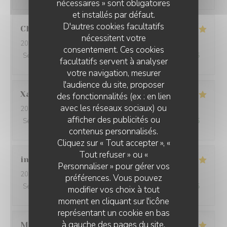
nécessaires » sont obligatoires
et installés par défaut.
D'autres cookies facultatifs
Christian
J
nécessitent votre
2026-08-09
- 12:30 - Couverts 2
consentement. Ces cookies
Service
:
5
/5
Ambiance
:
5
/5
Cuisine
:
5
/5
Qualité / Prix
:
5
/5
facultatifs servent à analyser
votre navigation, mesurer
l'audience du site, proposer
Xavier
C
des fonctionnalités (ex : en lien
avec les réseaux sociaux) ou
2026-08-07
- 19:30 - Couverts 6
afficher des publicités ou
Service
:
5
/5
Ambiance
:
5
/5
Cuisine
:
5
/5
Qualité / Prix
:
5
/5
L'AILE ET LA CUISSE
contenus personnalisés.
Cliquez sur « Tout accepter », «
Tout refuser » ou «
ingrid
L
Personnaliser » pour gérer vos
2026-08-08
- 19:00 - Couverts 2
préférences. Vous pouvez
Service
:
5
/5
Ambiance
:
5
/5
Cuisine
:
5
/5
Qualité / Prix
:
4
/5
modifier vos choix à tout
moment en cliquant sur l'icône
représentant un cookie en bas
à gauche des pages du site.
Martin en Christa
V