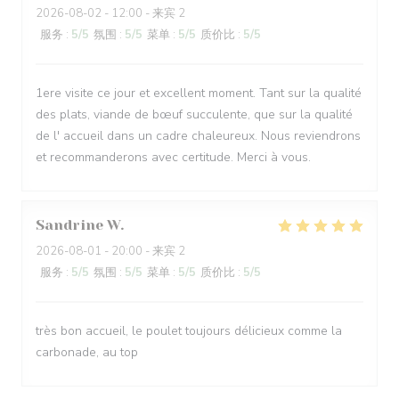
2026-08-02
- 12:00 - 来宾 2
服务
:
5
/5
氛围
:
5
/5
菜单
:
5
/5
质价比
:
5
/5
1ere visite ce jour et excellent moment. Tant sur la qualité
des plats, viande de bœuf succulente, que sur la qualité
de l' accueil dans un cadre chaleureux. Nous reviendrons
et recommanderons avec certitude. Merci à vous.
Sandrine
W
2026-08-01
- 20:00 - 来宾 2
服务
:
5
/5
氛围
:
5
/5
菜单
:
5
/5
质价比
:
5
/5
très bon accueil, le poulet toujours délicieux comme la
carbonade, au top