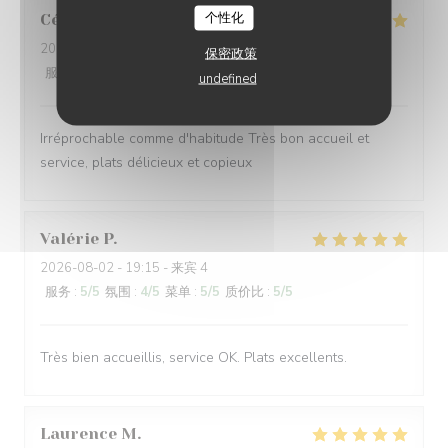
个性化
Céline
V
2026-08-02
- 12:30 - 来宾 6
保密政策
服务
:
5
/5
氛围
:
5
/5
菜单
:
5
/5
质价比
:
5
/5
undefined
Irréprochable comme d'habitude Très bon accueil et
service, plats délicieux et copieux
Valérie
P
2026-08-02
- 19:15 - 来宾 4
服务
:
5
/5
氛围
:
4
/5
菜单
:
5
/5
质价比
:
5
/5
Très bien accueillis, service OK. Plats excellents.
Laurence
M