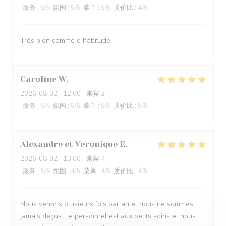
服务
:
5
/5
氛围
:
5
/5
菜单
:
5
/5
质价比
:
4
/5
Très bien comme d habitude
Caroline
W
2026-08-02
- 12:00 - 来宾 2
服务
:
5
/5
氛围
:
5
/5
菜单
:
5
/5
质价比
:
5
/5
Alexandre et Veronique
E
2026-08-02
- 13:00 - 来宾 7
服务
:
5
/5
氛围
:
4
/5
菜单
:
4
/5
质价比
:
4
/5
Nous venons plusieurs fois par an et nous ne sommes
jamais déçus. Le personnel est aux petits soins et nous