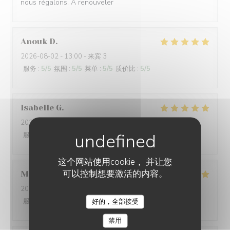
nous régalons. A renouveler
Anouk
D
2026-08-02
- 13:00 - 来宾 3
服务
:
5
/5
氛围
:
5
/5
菜单
:
5
/5
质价比
:
5
/5
Isabelle
G
2026-08-01
- 19:00 - 来宾 3
服务
:
5
/5
氛围
:
4
/5
菜单
:
4
/5
质价比
:
4
/5
这个网站使用cookie， 并让您
可以控制想要激活的内容。
Mathéo
D
2026-07-31
- 18:30 - 来宾 2
服务
:
5
/5
氛围
:
5
/5
菜单
:
5
/5
质价比
:
4
/5
好的，全部接受
L'AILE ET LA CUISSE
禁用