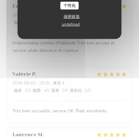
个性化
Céline
V
2026-08-02
- 12:30 - 来宾 6
保密政策
服务
:
5
/5
氛围
:
5
/5
菜单
:
5
/5
质价比
:
5
/5
undefined
Irréprochable comme d'habitude Très bon accueil et
service, plats délicieux et copieux
Valérie
P
2026-08-02
- 19:15 - 来宾 4
服务
:
5
/5
氛围
:
4
/5
菜单
:
5
/5
质价比
:
5
/5
Très bien accueillis, service OK. Plats excellents.
Laurence
M