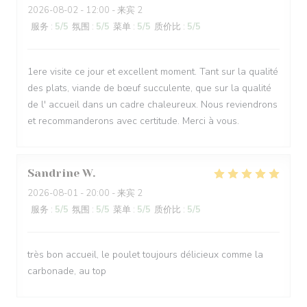
2026-08-02
- 12:00 - 来宾 2
服务
:
5
/5
氛围
:
5
/5
菜单
:
5
/5
质价比
:
5
/5
1ere visite ce jour et excellent moment. Tant sur la qualité
des plats, viande de bœuf succulente, que sur la qualité
de l' accueil dans un cadre chaleureux. Nous reviendrons
et recommanderons avec certitude. Merci à vous.
Sandrine
W
2026-08-01
- 20:00 - 来宾 2
服务
:
5
/5
氛围
:
5
/5
菜单
:
5
/5
质价比
:
5
/5
très bon accueil, le poulet toujours délicieux comme la
carbonade, au top