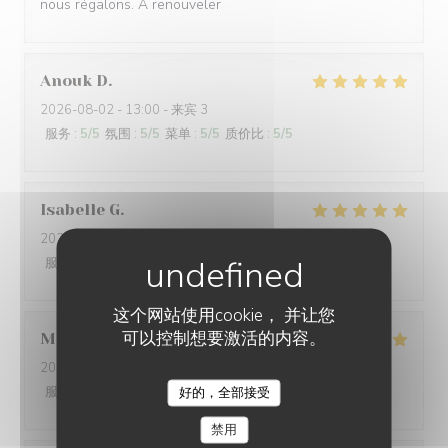
nous régalons. A renouveler
Anouk
D
2026-08-02
- 13:00 - 来宾 3
服务
:
5
/5
氛围
:
5
/5
菜单
:
5
/5
质价比
:
5
/5
Isabelle
G
2026-08-01
- 19:00 - 来宾 3
服务
:
5
/5
氛围
:
4
/5
菜单
:
4
/5
质价比
:
4
/5
这个网站使用cookie， 并让您
可以控制想要激活的内容。
Mathéo
D
2026-07-31
- 18:30 - 来宾 2
服务
:
5
/5
氛围
:
5
/5
菜单
:
5
/5
质价比
:
4
/5
好的，全部接受
L'AILE ET LA CUISSE
禁用