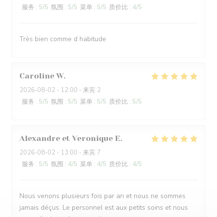
服务
:
5
/5
氛围
:
5
/5
菜单
:
5
/5
质价比
:
4
/5
Très bien comme d habitude
Caroline
W
2026-08-02
- 12:00 - 来宾 2
服务
:
5
/5
氛围
:
5
/5
菜单
:
5
/5
质价比
:
5
/5
Alexandre et Veronique
E
2026-08-02
- 13:00 - 来宾 7
服务
:
5
/5
氛围
:
4
/5
菜单
:
4
/5
质价比
:
4
/5
Nous venons plusieurs fois par an et nous ne sommes
jamais déçus. Le personnel est aux petits soins et nous