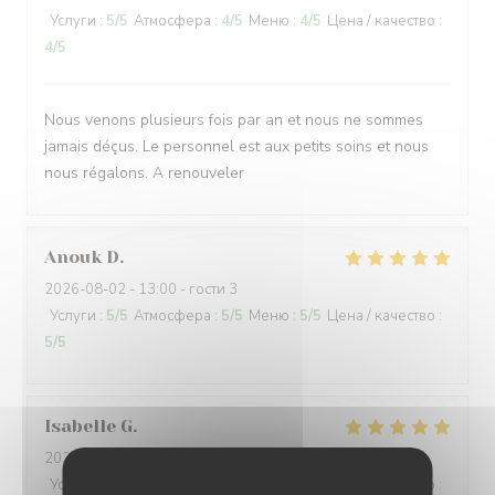
Услуги
:
5
/5
Атмосфера
:
4
/5
Меню
:
4
/5
Цена / качество
:
4
/5
Nous venons plusieurs fois par an et nous ne sommes
jamais déçus. Le personnel est aux petits soins et nous
nous régalons. A renouveler
Anouk
D
2026-08-02
- 13:00 - гости 3
Услуги
:
5
/5
Атмосфера
:
5
/5
Меню
:
5
/5
Цена / качество
:
5
/5
Isabelle
G
2026-08-01
- 19:00 - гости 3
Услуги
:
5
/5
Атмосфера
:
4
/5
Меню
:
4
/5
Цена / качество
: