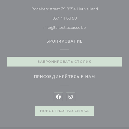
((открывается в
Rodebergstraat 79 8954 Heuvelland
057 44 68 58
info@laileetlacuisse.be
БРОНИРОВАНИЕ
ЗАБРОНИРОВАТЬ СТОЛИК
ПРИСОЕДИНЯЙТЕСЬ К НАМ
Facebook ((открывается в новом 
Instagram ((открывается в н
НОВОСТНАЯ РАССЫЛКА