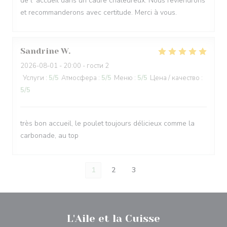
de l' accueil dans un cadre chaleureux. Nous reviendrons
et recommanderons avec certitude. Merci à vous.
Sandrine
W
2026-08-01
- 20:00 - гости 2
Услуги
:
5
/5
Атмосфера
:
5
/5
Меню
:
5
/5
Цена / качество
:
5
/5
très bon accueil, le poulet toujours délicieux comme la
carbonade, au top
1
2
3
L'Aile et la Cuisse