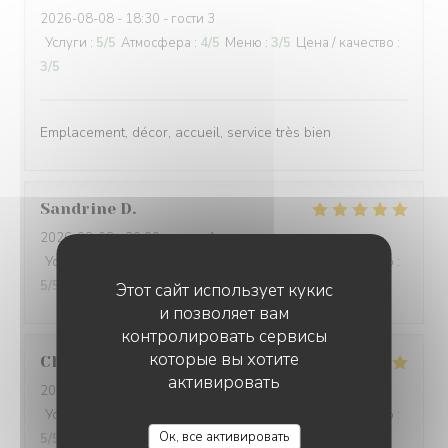
2026-08-08
- 18:30 - гости 3
Услуги
:
5
/5
Атмосфера
:
4
/5
Меню
:
3
/5
Цена / качество
:
3
/5
Emplacement, décor, accueil, service très bien
Sandrine
D
2026-08-08
- 20:00 - гости 4
Услуги
:
5
/5
Атмосфера
:
5
/5
Меню
:
5
/5
Цена / качество
:
5
/5
Этот сайт использует кукис
и позволяет вам
контролировать сервисы
которые вы хотите
Christian
J
активировать
2026-08-09
- 12:30 - гости 2
Услуги
:
5
/5
Атмосфера
:
5
/5
Меню
:
5
/5
Цена / качество
:
L'AILE ET LA CUISSE
Ок, все активировать
5
/5