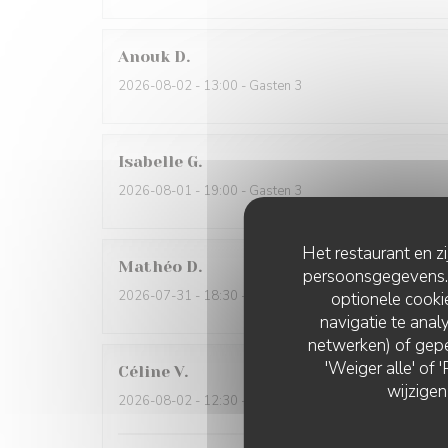
Anouk
D
2026-08-02
- 13:00 - Gasten 3
Isabelle
G
2026-08-01
- 19:00 - Gasten 3
Het restaurant en z
Mathéo
D
persoonsgegevens. '
2026-07-31
- 18:30 - Gasten 2
optionele cook
navigatie te analy
netwerken) of gepe
'Weiger alle' of
Céline
V
wijzigen
2026-08-02
- 12:30 - Gasten 6