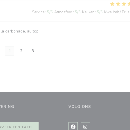
Service
:
5
/5
Atmosfeer
:
5
/5
Keuken
:
5
/5
Kwaliteit / Prijs
 la carbonade, au top
1
2
3
VERING
VOLG ONS
uw venster))
RVEER EEN TAFEL
Facebook ((opent in een nie
Instagram ((opent in e