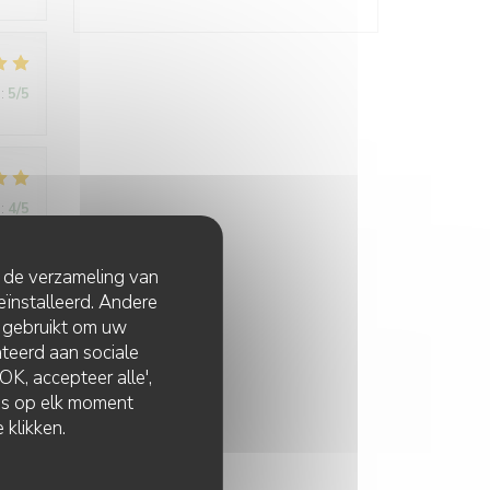
:
5
/5
:
4
/5
t de verzameling van
eïnstalleerd. Andere
:
4
/5
 gebruikt om uw
lateerd aan sociale
K, accepteer alle',
zes op elk moment
 klikken.
:
5
/5