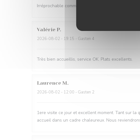
Irréprochable comme d'habitude Très bon accueil et s
Valérie
P
2026-08-02
- 19:15 - Gasten 4
Très bien accueillis, service OK. Plats excellents.
Laurence
M
2026-08-02
- 12:00 - Gasten 2
1ere visite ce jour et excellent moment. Tant sur la 
accueil dans un cadre chaleureux. Nous reviendron