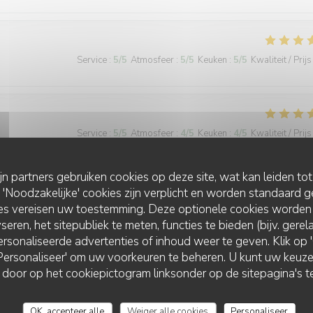
Service
:
5
/5
Atmosfeer
:
5
/5
Keuken
:
5
/5
Kwaliteit / Prijs
Service
:
5
/5
Atmosfeer
:
4
/5
Keuken
:
4
/5
Kwaliteit / Prijs
ijn partners gebruiken cookies op deze site, wat kan leiden to
Noodzakelijke' cookies zijn verplicht en worden standaard g
Service
:
5
/5
Atmosfeer
:
5
/5
Keuken
:
5
/5
Kwaliteit / Prijs
ies vereisen uw toestemming. Deze optionele cookies worden
seren, het sitepubliek te meten, functies te bieden (bijv. gere
rsonaliseerde advertenties of inhoud weer te geven. Klik op 'O
 'Personaliseer' om uw voorkeuren te beheren. U kunt uw keu
L'AILE ET LA CUISSE
 door op het cookiepictogram linksonder op de sitepagina's te
Service
:
5
/5
Atmosfeer
:
5
/5
Keuken
:
5
/5
Kwaliteit / Prijs
OK, accepteer alle
Weiger alle cookies
Personaliseer