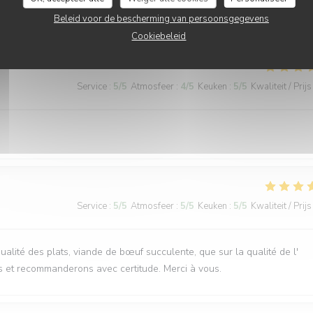
ervice, plats délicieux et copieux
Beleid voor de bescherming van persoonsgegevens
Cookiebeleid
Service
:
5
/5
Atmosfeer
:
4
/5
Keuken
:
5
/5
Kwaliteit / Prijs
Service
:
5
/5
Atmosfeer
:
5
/5
Keuken
:
5
/5
Kwaliteit / Prijs
qualité des plats, viande de bœuf succulente, que sur la qualité de l'
s et recommanderons avec certitude. Merci à vous.