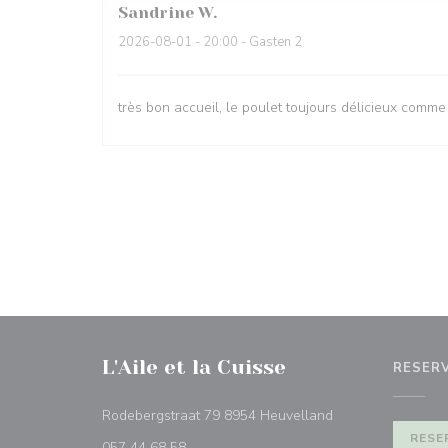
Sandrine
W
2026-08-01
- 20:00 - Gasten 2
très bon accueil, le poulet toujours délicieux comme
L'Aile et la Cuisse
RESER
((opent in een nie
Rodebergstraat 79 8954 Heuvelland
RESE
057 44 68 58