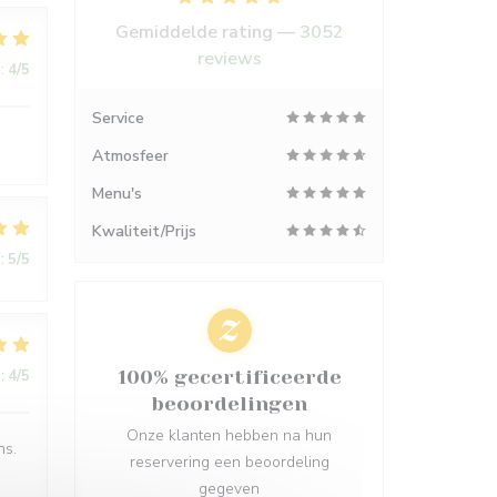
Gemiddelde rating —
3052
reviews
:
4
/5
Service
Atmosfeer
Menu's
Kwaliteit/Prijs
:
5
/5
:
4
/5
100% gecertificeerde
beoordelingen
Onze klanten hebben na hun
ns.
reservering een beoordeling
gegeven