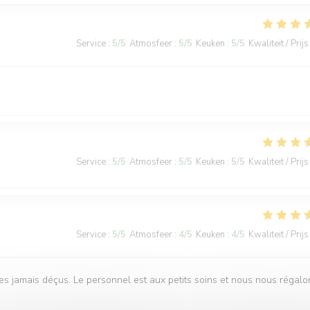
Service
:
5
/5
Atmosfeer
:
5
/5
Keuken
:
5
/5
Kwaliteit / Prijs
Service
:
5
/5
Atmosfeer
:
5
/5
Keuken
:
5
/5
Kwaliteit / Prijs
Service
:
5
/5
Atmosfeer
:
4
/5
Keuken
:
4
/5
Kwaliteit / Prijs
s jamais déçus. Le personnel est aux petits soins et nous nous régalo