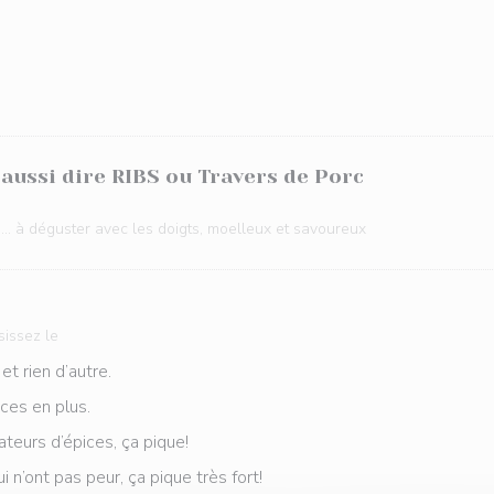
 aussi dire RIBS ou Travers de Porc
... à déguster avec les doigts, moelleux et savoureux
sissez le
ade et rien d’autre.
’épices en plus.
es amateurs d’épices, ça pique!
ceux qui n’ont pas peur, ça pique très fort!