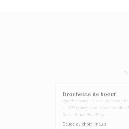
To
Brochette de boeuf
Viande bovine issue d'un éleveur lo
+- 300 grammes de viande tendre e
Race : Blanc Bleu Belge
Sauce au choix : inclus