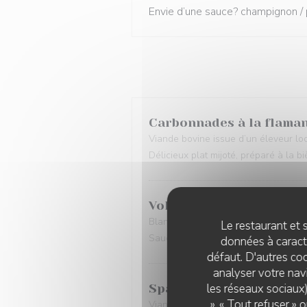
Envie d’une sauce? champignon / 
Carbonnades à la flama
Viande bovine issue d’un éleveur lo
Délicieux plat mijoté, préparé à la b
Vol au Vent
Blanc de Poulet “cuit à la broche”, no
Le restaurant et s
Sauce aux champignons
données à caractè
défaut. D'autres coo
analyser votre navi
les réseaux sociaux)
Spaghetti Bolognaise
», « Tout refuser »
Viande de notre boucher local