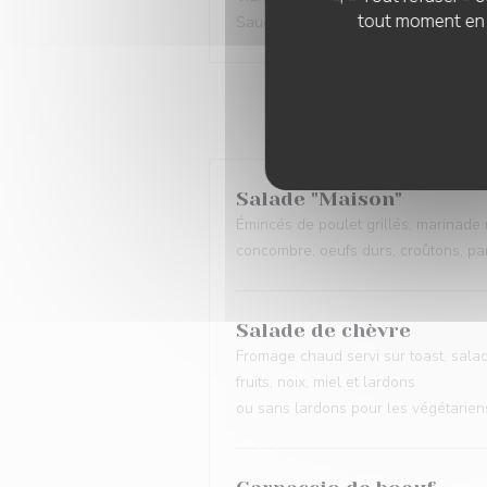
tout moment en c
Sauce "Maison" préparée avec des pr
Salade "Maison"
Émincés de poulet grillés, marinade 
concombre, oeufs durs, croûtons, p
Salade de chèvre
Fromage chaud servi sur toast, salad
fruits, noix, miel et lardons
ou sans lardons pour les végétarien