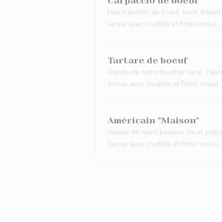
Carpaccio de boeuf
Fine tranches de boeuf, huile d'oliv
servie avec crudités et Frites inclus
Tartare de boeuf
Viande de notre boucher local, câpr
Servie avec crudités et Frites inclus
Américain "Maison"
Viande de notre boucher local prép
Servie avec crudités et Frites inclus