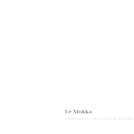
Le Mokka
Génoise avec une crème au beurre 