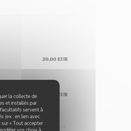
20,00 EUR
20,00 EUR
quer la collecte de
s et installés par
facultatifs servent à
s (ex : en lien avec
z sur « Tout accepter
Grand
Presque G.
modifier vos choix à