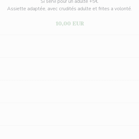
Si servi pour un adulte +5€
Assiette adaptée, avec crudités adulte et frites a volonté.
10,00 EUR