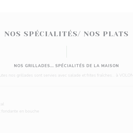
NOS SPÉCIALITÉS/ NOS PLATS
NOS GRILLADES... SPÉCIALITÉS DE LA MAISON
utes nos grillades sont servies avec salade et frites fraîches... à VOLO
cal
t fondante en bouche