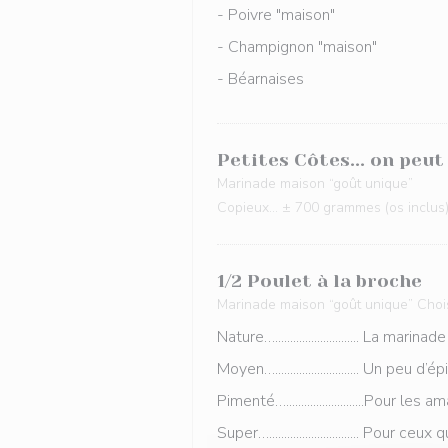
- Poivre "maison"
- Champignon "maison"
- Béarnaises
Petites Côtes... on peut
Marinade maison “goût unique”
Copieux... ± 700 grammes (os inclus)
1/2 Poulet à la broche
Marinade maison “goût unique” Choi
Nature…............................ La marin
Moyen…............................ Un peu d
Pimenté…..........................Pour l
Super….............................. Pour 