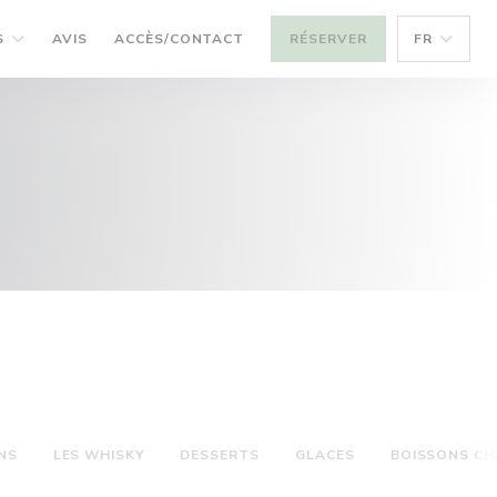
S
AVIS
ACCÈS/CONTACT
RÉSERVER
FR
NS
LES WHISKY
DESSERTS
GLACES
BOISSONS C