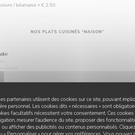
poivre / béarnaise + € 2,50
NOS PLATS CUISINÉS “MAISON”
nde
cal
ière brune
tre spécialité…..
es partenaires utilisent des cookies sur ce site, pouvant impli
re personnel. Les cookies dits « nécessaires » sont obligatoire
kies facultatifs nécessitent votre consentement. Ces cookies 
gation, mesurer l'audience du site, proposer des fonctionnalité
 ou afficher des publicités ou contenus personnalisés. Clique
 ou « Personnaliser » pour gérer vos préférences. Vous pouvez 
L'AILE ET LA CUISSE