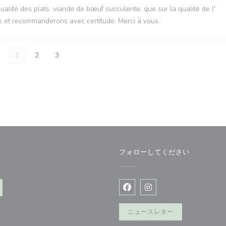
qualité des plats, viande de bœuf succulente, que sur la qualité de l'
s et recommanderons avec certitude. Merci à vous.
1
2
3
フォローしてください
ウで開きます))
Facebook ((新しいウィン
Instagram ((新
ニュースレター