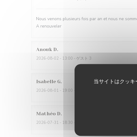
Nous venons plusieurs fois par an et nous ne somme
A renouveler
Anouk
D
2026-08-02
- 13:00 - ゲスト 3
当サイトはクッキ
Isabelle
G
2026-08-01
- 19:00 - ゲスト 3
Mathéo
D
2026-07-31
- 18:30 - ゲスト 2