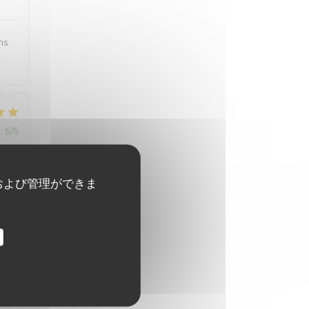
ns.
:
5
/5
および管理ができま
:
4
/5
:
4
/5