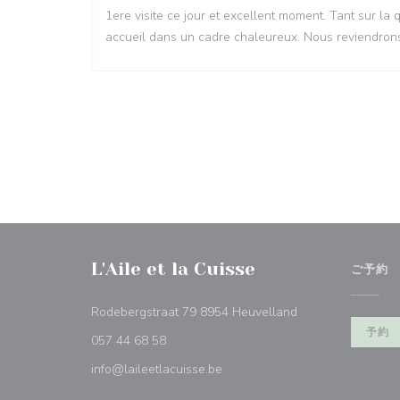
1ere visite ce jour et excellent moment. Tant sur la 
accueil dans un cadre chaleureux. Nous reviendron
L'Aile et la Cuisse
ご予約
((新しいウィンド
Rodebergstraat 79 8954 Heuvelland
予約
057 44 68 58
info@laileetlacuisse.be