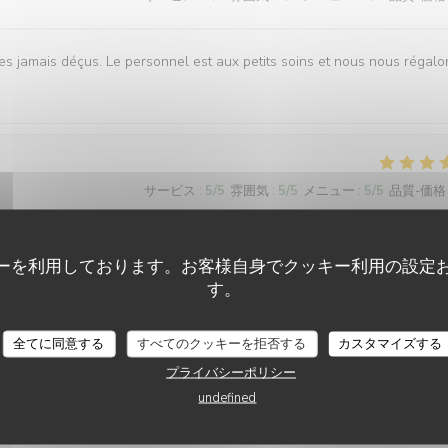
s jamais déçus. Le personnel est aux petits soins et nous nous régalo
サービス
:
5
/5
雰囲気
:
5
/5
メニュー
:
5
/5
品質-価格
ーを利用しております。お客様自身でクッキー利用の設定
す。
サービス
:
5
/5
雰囲気
:
4
/5
メニュー
:
4
/5
品質-価格
L'AILE ET LA CUISSE
全てに同意する
すべてのクッキーを拒否する
カスタマイズする
プライバシーポリシー
undefined
サービス
:
5
/5
雰囲気
:
5
/5
メニュー
:
5
/5
品質-価格