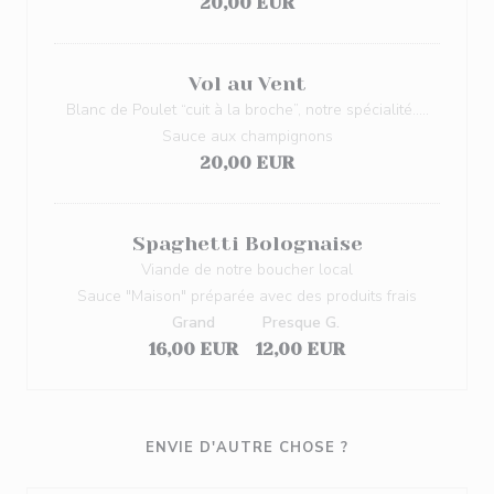
20,00 EUR
Vol au Vent
Blanc de Poulet “cuit à la broche”, notre spécialité…..
Sauce aux champignons
20,00 EUR
Spaghetti Bolognaise
Viande de notre boucher local
Sauce "Maison" préparée avec des produits frais
Grand
Presque G.
16,00 EUR
12,00 EUR
ENVIE D'AUTRE CHOSE ?