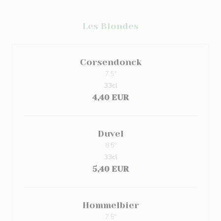
Les Blondes
Corsendonck
7.5º
33cl
4,40 EUR
Duvel
8.5º
33cl
5,40 EUR
Hommelbier
7.5º