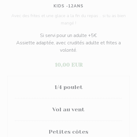
KIDS -12ANS
Avec des frites et une glace a la fin du repas .. si tu as bien
mangé !
Si servi pour un adulte +5€
Assiette adaptée, avec crudités adulte et frites a
volonté.
10,00 EUR
1/4 poulet
Vol au vent
Petites côtes