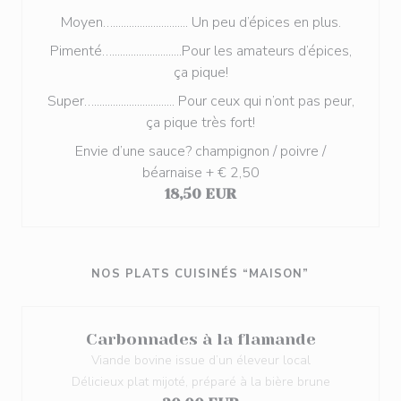
Moyen…............................ Un peu d’épices en plus.
Pimenté…..........................Pour les amateurs d’épices,
ça pique!
Super….............................. Pour ceux qui n’ont pas peur,
ça pique très fort!
Envie d’une sauce? champignon / poivre /
béarnaise + € 2,50
18,50 EUR
NOS PLATS CUISINÉS “MAISON”
Carbonnades à la flamande
Viande bovine issue d’un éleveur local
Délicieux plat mijoté, préparé à la bière brune