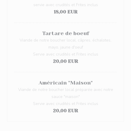
servie avec crudités et Frites inclus
18,00 EUR
Tartare de boeuf
Viande de notre boucher local, câpres, échalotes,
mayo, jaune d'oeuf
Servie avec crudités et Frites inclus
20,00 EUR
Américain "Maison"
Viande de notre boucher local préparée avec notre
sauce "maison"
Servie avec crudités et Frites inclus
20,00 EUR