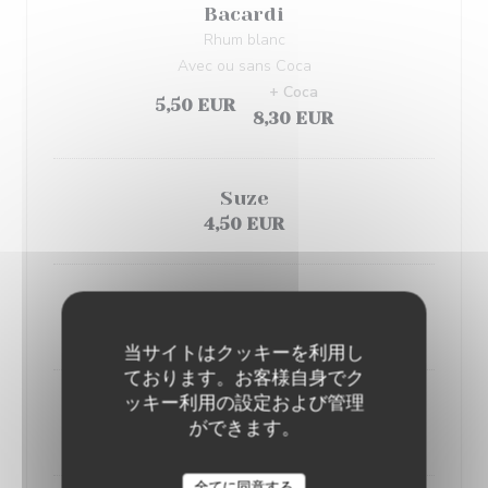
Bacardi
Rhum blanc
Avec ou sans Coca
+ Coca
5,50 EUR
8,30 EUR
Suze
4,50 EUR
Get27
8,00 EUR
当サイトはクッキーを利用し
ております。お客様自身でク
ッキー利用の設定および管理
Baileys
ができます。
8,00 EUR
L'AILE ET LA CUISSE
全てに同意する