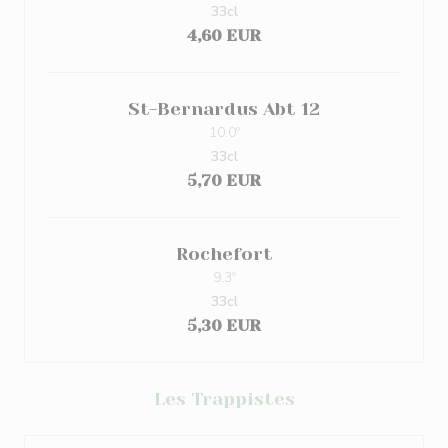
33cl
4,60 EUR
St-Bernardus Abt 12
10.0º
33cl
5,70 EUR
Rochefort
9.3º
33cl
5,30 EUR
Les Trappistes