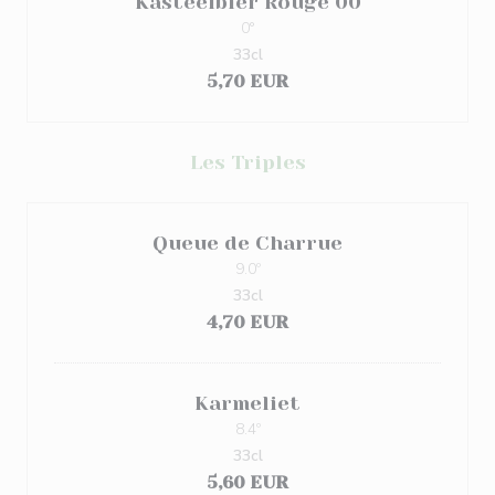
Kasteelbier Rouge 00
0°
33cl
5,70 EUR
Les Triples
Queue de Charrue
9.0º
33cl
4,70 EUR
Karmeliet
8.4º
33cl
5,60 EUR