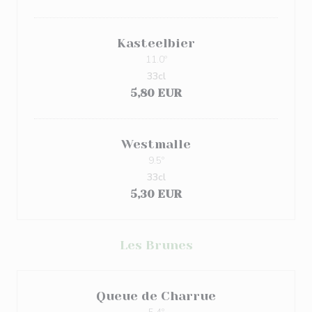
Kasteelbier
11.0º
33cl
5,80 EUR
Westmalle
9.5º
33cl
5,30 EUR
Les Brunes
Queue de Charrue