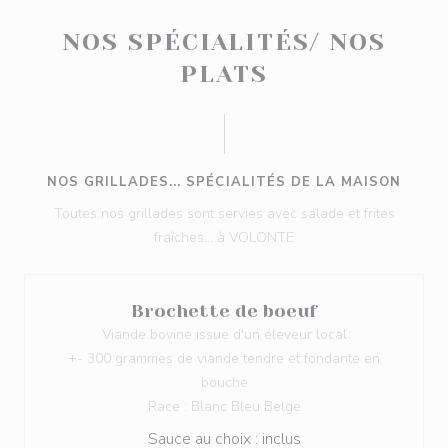
NOS SPÉCIALITÉS/ NOS
PLATS
NOS GRILLADES... SPÉCIALITÉS DE LA MAISON
Toutes nos grillades sont servies avec salade et frites
fraîches... à VOLONTE
Brochette de boeuf
Viande bovine issue d'un éleveur local
+- 300 grammes de viande tendre et fondante en
bouche
Race : Blanc Bleu Belge
Sauce au choix : inclus