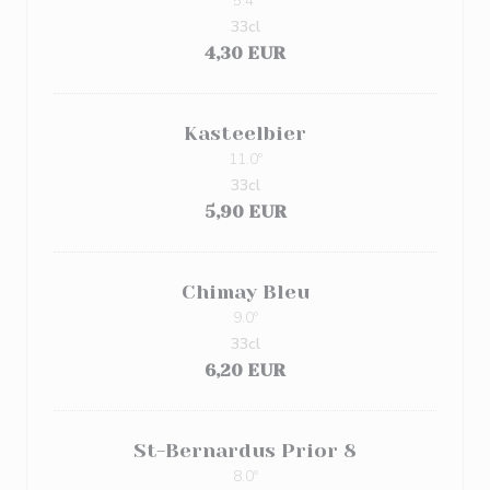
5.4º
33cl
4,30 EUR
Kasteelbier
11.0º
33cl
5,90 EUR
Chimay Bleu
9.0º
33cl
6,20 EUR
St-Bernardus Prior 8
8.0º