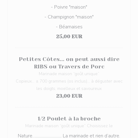
- Poivre "maison"
- Champignon "maison"
- Béarnaises
25,00 EUR
Petites Côtes... on peut aussi dire
RIBS ou Travers de Porc
Marinade maison “goût unique”
Copieux... ± 700 grammes (os inclus)... à déguster avec
les doigts, moelleux et savoureux
23,00 EUR
1/2 Poulet à la broche
Marinade maison “goût unique” Choisissez le
Nature…............................ La marinade et rien d’autre.