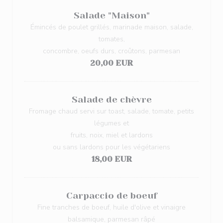
Salade "Maison"
Émincés de poulet grillés, marinade maison, salade,
tomates,
concombre, oeufs durs, croûtons, parmesan
20,00 EUR
Salade de chèvre
Fromage chaud servi sur toast, salade, tomate, petits
légumes et
fruits, noix, miel et lardons
ou sans lardons pour les végétariens
18,00 EUR
Carpaccio de boeuf
Fine tranches de boeuf, huile d'olive et vinaigre
balsamique, parmesan râpé