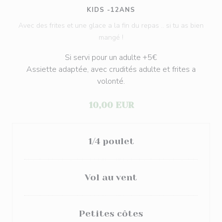
KIDS -12ANS
Avec des frites et une glace a la fin du repas .. si tu as bien
mangé !
Si servi pour un adulte +5€
Assiette adaptée, avec crudités adulte et frites a
volonté.
10,00 EUR
1/4 poulet
Vol au vent
Petites côtes