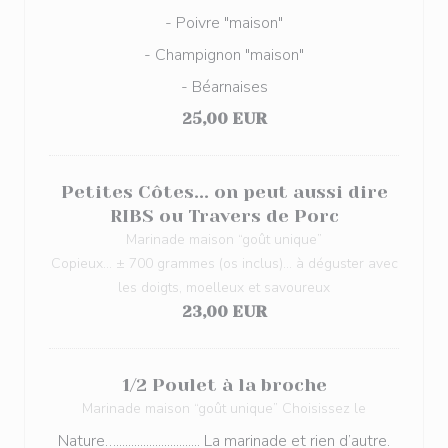
- Poivre "maison"
- Champignon "maison"
- Béarnaises
25,00 EUR
Petites Côtes... on peut aussi dire
RIBS ou Travers de Porc
Marinade maison “goût unique”
Copieux... ± 700 grammes (os inclus)... à déguster avec
les doigts, moelleux et savoureux
23,00 EUR
1/2 Poulet à la broche
Marinade maison “goût unique” Choisissez le
Nature…............................ La marinade et rien d’autre.