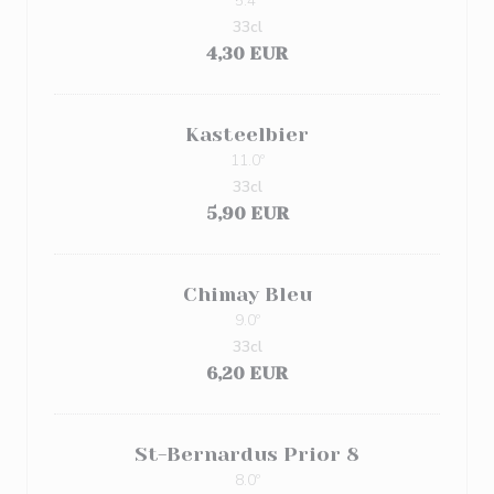
5.4º
33cl
4,30 EUR
Kasteelbier
11.0º
33cl
5,90 EUR
Chimay Bleu
9.0º
33cl
6,20 EUR
St-Bernardus Prior 8
8.0º