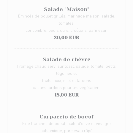
Salade "Maison"
Émincés de poulet grillés, marinade maison, salade,
tomates,
concombre, oeufs durs, croûtons, parmesan
20,00 EUR
Salade de chèvre
Fromage chaud servi sur toast, salade, tomate, petits
légumes et
fruits, noix, miel et lardons
ou sans lardons pour les végétariens
18,00 EUR
Carpaccio de boeuf
Fine tranches de boeuf, huile d'olive et vinaigre
balsamique, parmesan râpé