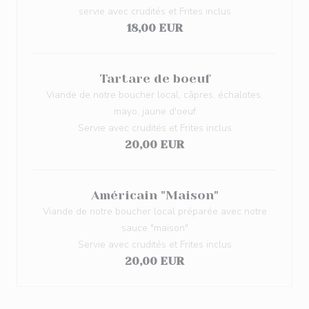
servie avec crudités et Frites inclus
18,00 EUR
Tartare de boeuf
Viande de notre boucher local, câpres, échalotes,
mayo, jaune d'oeuf
Servie avec crudités et Frites inclus
20,00 EUR
Américain "Maison"
Viande de notre boucher local préparée avec notre
sauce "maison"
Servie avec crudités et Frites inclus
20,00 EUR