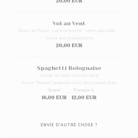
20,00 EUR
Vol au Vent
Blanc de Poulet “cuit à la broche”, notre spécialité…..
Sauce aux champignons
20,00 EUR
Spaghetti Bolognaise
Viande de notre boucher local
Sauce "Maison" préparée avec des produits frais
Grand
Presque G.
16,00 EUR
12,00 EUR
ENVIE D'AUTRE CHOSE ?