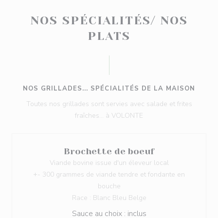
NOS SPÉCIALITÉS/ NOS
PLATS
NOS GRILLADES... SPÉCIALITÉS DE LA MAISON
Toutes nos grillades sont servies avec salade et frites
fraîches... à VOLONTE
Brochette de boeuf
Viande bovine issue d'un éleveur local
+- 300 grammes de viande tendre et fondante en
bouche
Race : Blanc Bleu Belge
Sauce au choix : inclus