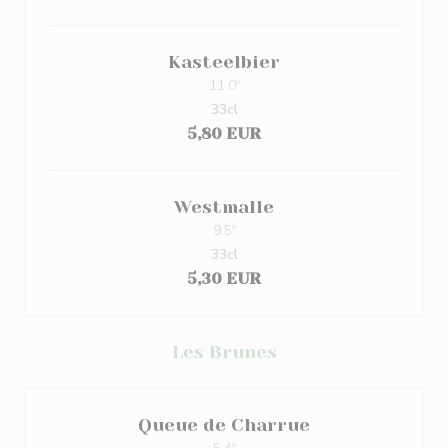
Kasteelbier
11.0º
33cl
5,80 EUR
Westmalle
9.5º
33cl
5,30 EUR
Les Brunes
Queue de Charrue