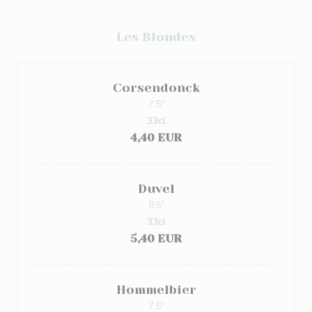
Les Blondes
Corsendonck
7.5º
33cl
4,40 EUR
Duvel
8.5º
33cl
5,40 EUR
Hommelbier
7.5º