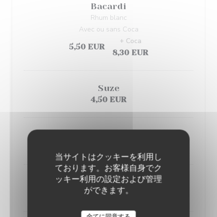
Bacardi
Rhum blanc
Avec ou sans Coca
+ Coca
5,50 EUR
8,30 EUR
Suze
4,50 EUR
Get27
8,00 EUR
当サイトはクッキーを利用し
ております。お客様自身でク
ッキー利用の設定および管理
Baileys
ができます。
8,00 EUR
L'AILE ET LA CUISSE
全てに同意する