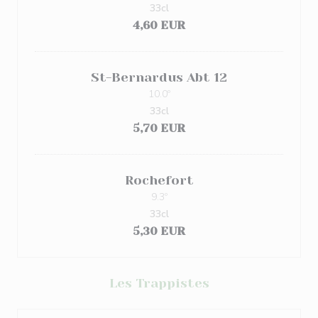
33cl
4,60 EUR
St-Bernardus Abt 12
10.0º
33cl
5,70 EUR
Rochefort
9.3º
33cl
5,30 EUR
Les Trappistes