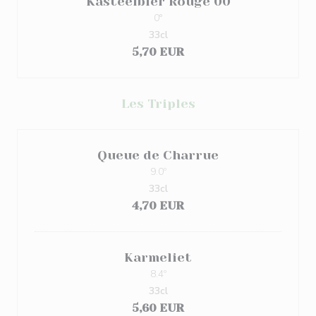
Kasteelbier Rouge 00
0°
33cl
5,70 EUR
Les Triples
Queue de Charrue
9.0º
33cl
4,70 EUR
Karmeliet
8.4º
33cl
5,60 EUR