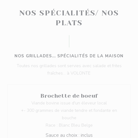
NOS SPÉCIALITÉS/ NOS
PLATS
NOS GRILLADES... SPÉCIALITÉS DE LA MAISON
Toutes nos grillades sont servies avec salade et frites
fraîches... à VOLONTE
Brochette de boeuf
Viande bovine issue d'un éleveur local
+- 300 grammes de viande tendre et fondante en
bouche
Race : Blanc Bleu Belge
Sauce au choix : inclus