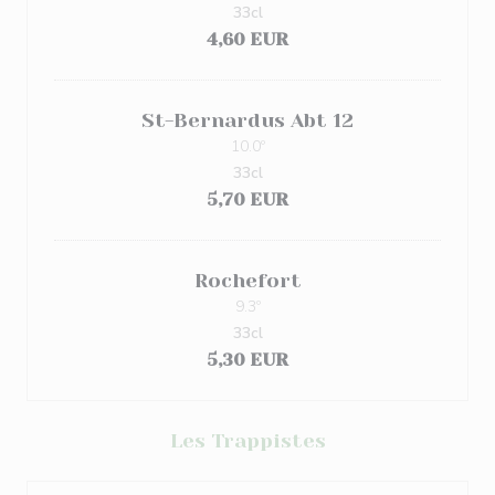
33cl
4,60 EUR
St-Bernardus Abt 12
10.0º
33cl
5,70 EUR
Rochefort
9.3º
33cl
5,30 EUR
Les Trappistes