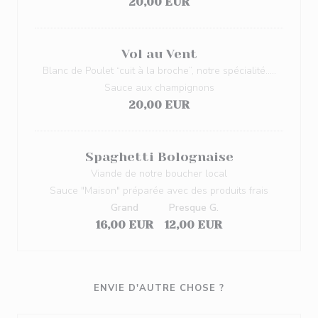
20,00 EUR
Vol au Vent
Blanc de Poulet “cuit à la broche”, notre spécialité…..
Sauce aux champignons
20,00 EUR
Spaghetti Bolognaise
Viande de notre boucher local
Sauce "Maison" préparée avec des produits frais
Grand
Presque G.
16,00 EUR
12,00 EUR
ENVIE D'AUTRE CHOSE ?