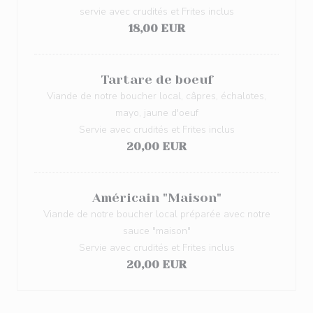
servie avec crudités et Frites inclus
18,00 EUR
Tartare de boeuf
Viande de notre boucher local, câpres, échalotes,
mayo, jaune d'oeuf
Servie avec crudités et Frites inclus
20,00 EUR
Américain "Maison"
Viande de notre boucher local préparée avec notre
sauce "maison"
Servie avec crudités et Frites inclus
20,00 EUR