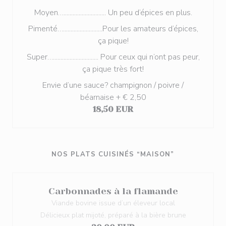
Moyen…............................ Un peu d’épices en plus.
Pimenté…..........................Pour les amateurs d’épices,
ça pique!
Super….............................. Pour ceux qui n’ont pas peur,
ça pique très fort!
Envie d’une sauce? champignon / poivre /
béarnaise + € 2,50
18,50 EUR
NOS PLATS CUISINÉS “MAISON”
Carbonnades à la flamande
Viande bovine issue d’un éleveur local
Délicieux plat mijoté, préparé à la bière brune