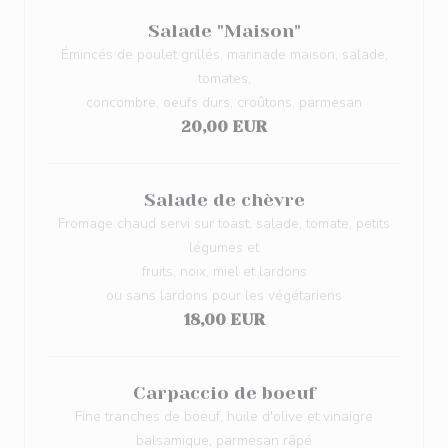
Salade "Maison"
Émincés de poulet grillés, marinade maison, salade,
tomates,
concombre, oeufs durs, croûtons, parmesan
20,00 EUR
Salade de chèvre
Fromage chaud servi sur toast, salade, tomate, petits
légumes et
fruits, noix, miel et lardons
ou sans lardons pour les végétariens
18,00 EUR
Carpaccio de boeuf
Fine tranches de boeuf, huile d'olive et vinaigre
balsamique, parmesan râpé