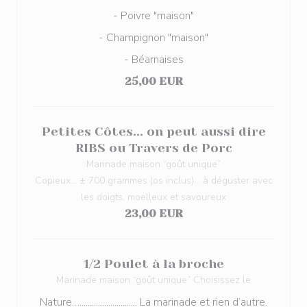
- Poivre "maison"
- Champignon "maison"
- Béarnaises
25,00 EUR
Petites Côtes... on peut aussi dire
RIBS ou Travers de Porc
Marinade maison “goût unique”
Copieux... ± 700 grammes (os inclus)... à déguster avec
les doigts, moelleux et savoureux
23,00 EUR
1/2 Poulet à la broche
Marinade maison “goût unique” Choisissez le
Nature…............................ La marinade et rien d’autre.