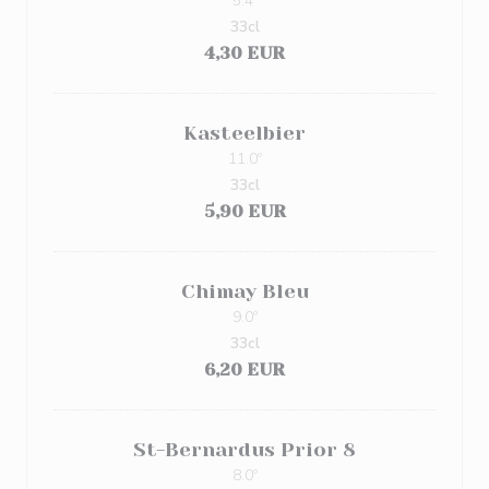
5.4º
33cl
4,30 EUR
Kasteelbier
11.0º
33cl
5,90 EUR
Chimay Bleu
9.0º
33cl
6,20 EUR
St-Bernardus Prior 8
8.0º