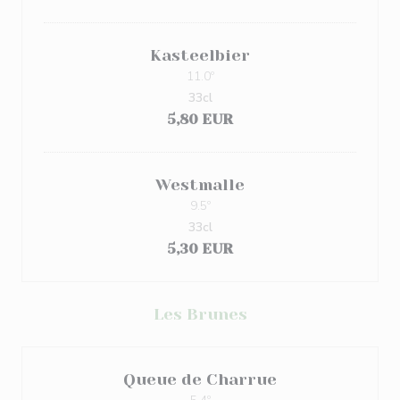
Kasteelbier
11.0º
33cl
5,80 EUR
Westmalle
9.5º
33cl
5,30 EUR
Les Brunes
Queue de Charrue