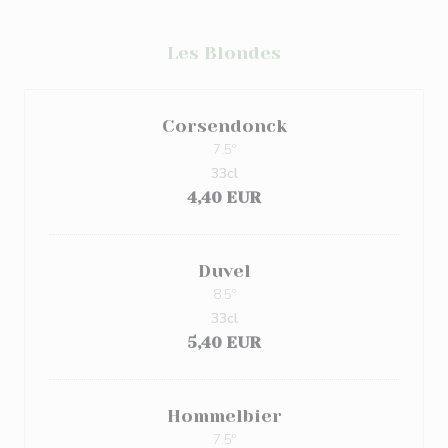
Les Blondes
Corsendonck
7.5º
33cl
4,40 EUR
Duvel
8.5º
33cl
5,40 EUR
Hommelbier
7.5º