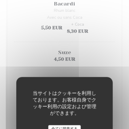
Bacardi
Rhum blanc
Avec ou sans Coca
+ Coca
5,50 EUR
8,30 EUR
Suze
4,50 EUR
Get27
8,00 EUR
当サイトはクッキーを利用し
ております。お客様自身でク
ッキー利用の設定および管理
Baileys
ができます。
8,00 EUR
L'AILE ET LA CUISSE
全てに同意する