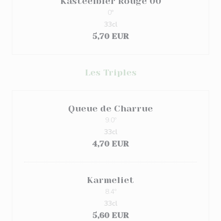
Kasteelbier Rouge 00
0°
33cl
5,70 EUR
Les Triples
Queue de Charrue
9.0º
33cl
4,70 EUR
Karmeliet
8.4º
33cl
5,60 EUR