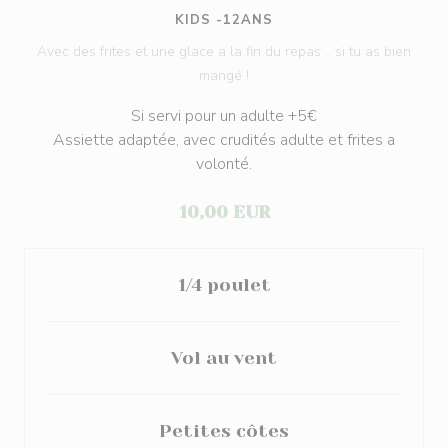
KIDS -12ANS
Avec des frites et une glace a la fin du repas .. si tu as bien
mangé !
Si servi pour un adulte +5€
Assiette adaptée, avec crudités adulte et frites a
volonté.
10,00 EUR
1/4 poulet
Vol au vent
Petites côtes