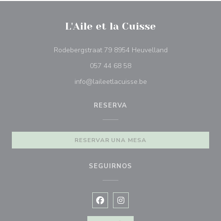
L'Aile et la Cuisse
((abre en una nu
Rodebergstraat 79 8954 Heuvelland
057 44 68 58
info@laileetlacuisse.be
RESERVA
RESERVAR UNA MESA
SEGUIRNOS
Facebook ((abre en una nueva vent
Instagram ((abre en una nuev