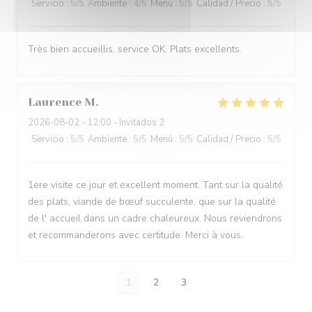
Servicio
:
5
/5
Ambiente
:
4
/5
Menú
:
5
/5
Calidad / Precio
:
5
/5
Très bien accueillis, service OK. Plats excellents.
Laurence
M
2026-08-02
- 12:00 - Invitados 2
Servicio
:
5
/5
Ambiente
:
5
/5
Menú
:
5
/5
Calidad / Precio
:
5
/5
1ere visite ce jour et excellent moment. Tant sur la qualité
des plats, viande de bœuf succulente, que sur la qualité
de l' accueil dans un cadre chaleureux. Nous reviendrons
et recommanderons avec certitude. Merci à vous.
1
2
3