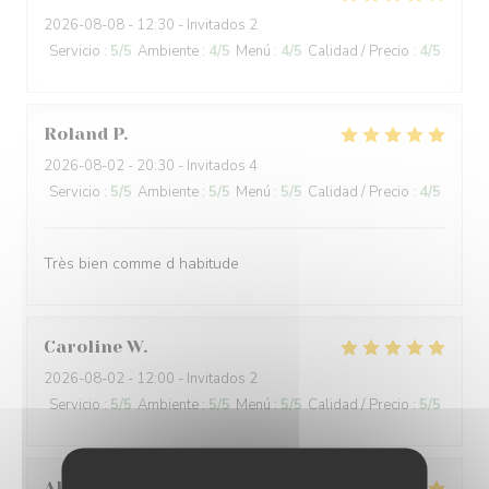
2026-08-08
- 12:30 - Invitados 2
Servicio
:
5
/5
Ambiente
:
4
/5
Menú
:
4
/5
Calidad / Precio
:
4
/5
Roland
P
2026-08-02
- 20:30 - Invitados 4
Servicio
:
5
/5
Ambiente
:
5
/5
Menú
:
5
/5
Calidad / Precio
:
4
/5
Très bien comme d habitude
Caroline
W
2026-08-02
- 12:00 - Invitados 2
Servicio
:
5
/5
Ambiente
:
5
/5
Menú
:
5
/5
Calidad / Precio
:
5
/5
Alexandre et Veronique
E