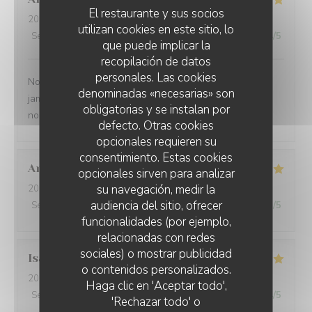
El restaurante y sus socios
2026-08-02
- 13:00 - Invitados 7
utilizan cookies en este sitio, lo
Servicio
:
5
/5
Ambiente
:
4
/5
Menú
:
4
/5
Calidad / Precio
:
4
/5
que puede implicar la
recopilación de datos
personales. Las cookies
Nous venons plusieurs fois par an et nous ne sommes
denominadas «necesarias» son
jamais déçus. Le personnel est aux petits soins et nous
obligatorias y se instalan por
nous régalons. A renouveler
defecto. Otras cookies
opcionales requieren su
consentimiento. Estas cookies
Anouk
D
opcionales sirven para analizar
su navegación, medir la
2026-08-02
- 13:00 - Invitados 3
audiencia del sitio, ofrecer
Servicio
:
5
/5
Ambiente
:
5
/5
Menú
:
5
/5
Calidad / Precio
:
5
/5
funcionalidades (por ejemplo,
relacionadas con redes
sociales) o mostrar publicidad
Isabelle
G
o contenidos personalizados.
L'AILE ET LA CUISSE
2026-08-01
- 19:00 - Invitados 3
Haga clic en 'Aceptar todo',
Servicio
:
5
/5
Ambiente
:
4
/5
Menú
:
4
/5
Calidad / Precio
:
4
/5
'Rechazar todo' o