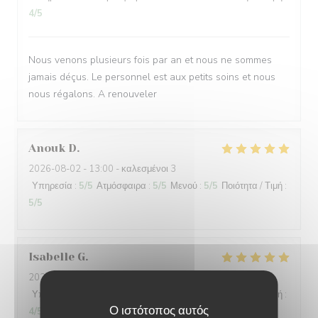
4
/5
Nous venons plusieurs fois par an et nous ne sommes
jamais déçus. Le personnel est aux petits soins et nous
nous régalons. A renouveler
Anouk
D
2026-08-02
- 13:00 - καλεσμένοι 3
Υπηρεσία
:
5
/5
Ατμόσφαιρα
:
5
/5
Μενού
:
5
/5
Ποιότητα / Τιμή
:
5
/5
Isabelle
G
2026-08-01
- 19:00 - καλεσμένοι 3
Υπηρεσία
:
5
/5
Ατμόσφαιρα
:
4
/5
Μενού
:
4
/5
Ποιότητα / Τιμή
:
Ο ιστότοπος αυτός
4
/5