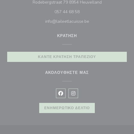
((ανοίγει σε νέο 
Rodebergstraat 79 8954 Heuvelland
057 44 68 58
info@laileetlacuisse.be
ΚΡΆΤΗΣΗ
ΚΆΝΤΕ ΚΡΆΤΗΣΗ ΤΡΑΠΕΖΙΟΎ
ΑΚΟΛΟΥΘΉΣΤΕ ΜΑΣ
Facebook ((ανοίγει σε νέο παράθυρ
Instagram ((ανοίγει σε νέο π
ΕΝΗΜΕΡΩΤΙΚΌ ΔΕΛΤΊΟ