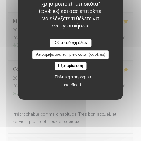
χρησιμοποιεί "μπισκότα"
(cookies) και σας επιτρέπει
να ελέγξετε τι θέλετε να
Mathéo
D
ενεργοποιήσετε
2026-07-31
- 18:30 - καλεσμένοι 2
Υπηρεσία
:
5
/5
Ατμόσφαιρα
:
5
/5
Μενού
:
5
/5
Ποιότητα / Τιμή
:
L'AILE ET LA CUISSE
OK, αποδοχή όλων
4
/5
Απόρριψε όλα τα "μπισκότα" (cookies)
Εξατομίκευση
Céline
V
Πολιτική απορρήτου
2026-08-02
- 12:30 - καλεσμένοι 6
undefined
Υπηρεσία
:
5
/5
Ατμόσφαιρα
:
5
/5
Μενού
:
5
/5
Ποιότητα / Τιμή
:
5
/5
Irréprochable comme d'habitude Très bon accueil et
service, plats délicieux et copieux