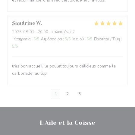
et recommanderons avec certitude. Merci à vous.
Sandrine
W
2026-08-01
- 20:00 - καλεσμένοι 2
Υπηρεσία
:
5
/5
Ατμόσφαιρα
:
5
/5
Μενού
:
5
/5
Ποιότητα / Τιμή
:
5
/5
très bon accueil, le poulet toujours délicieux comme la
carbonade, au top
1
2
3
L'Aile et la Cuisse