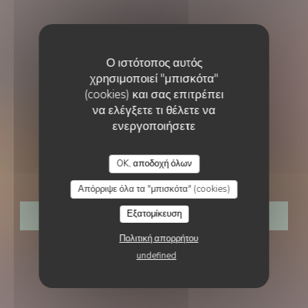
Ο ιστότοπος αυτός
χρησιμοποιεί "μπισκότα"
(cookies) και σας επιτρέπει
να ελέγξετε τι θέλετε να
ενεργοποιήσετε
BRASSERIE - RESTAURANT
•
HEUVELLAND
L'AILE ET LA CUISSE
OK, αποδοχή όλων
L'Aile et la Cuisse
Απόρριψε όλα τα "μπισκότα" (cookies)
Εξατομίκευση
ΚΆΝΤΕ ΚΡΆΤΗΣΗ ΤΡΑΠΕΖΙΟΎ
Πολιτική απορρήτου
undefined