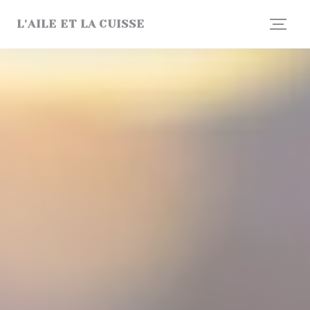
Πίνακας διαχείρισης "Μπισκότων" (Cookies)
L'AILE ET LA CUISSE