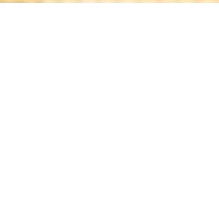
L'AILE ET LA CUISSE
|
HEUVELLAND
Restaurant chaleureux, convivial mais surtout familial !
Nous sommes situés entre le mont-noir et le mont-