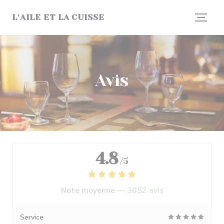
Personnalisation de vos choix en matière de cookies
L'AILE ET LA CUISSE
Avis
4.8
/5
Note moyenne —
3052 avis
Service