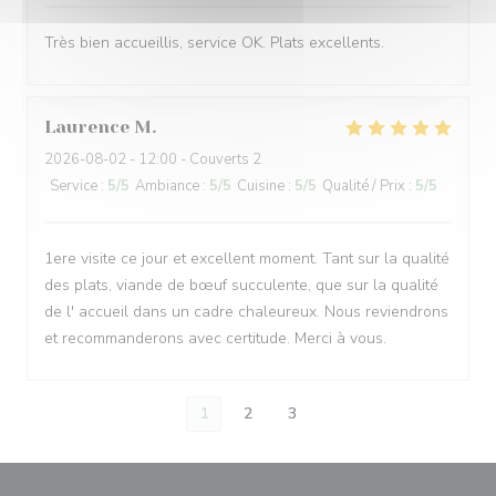
Très bien accueillis, service OK. Plats excellents.
Laurence
M
2026-08-02
- 12:00 - Couverts 2
Service
:
5
/5
Ambiance
:
5
/5
Cuisine
:
5
/5
Qualité / Prix
:
5
/5
1ere visite ce jour et excellent moment. Tant sur la qualité
des plats, viande de bœuf succulente, que sur la qualité
de l' accueil dans un cadre chaleureux. Nous reviendrons
et recommanderons avec certitude. Merci à vous.
1
2
3