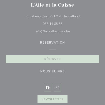
L'Aile et la Cuisse
((ouvre une nouve
Rodebergstraat 79 8954 Heuvelland
057 44 68 58
info@laileetlacuisse.be
RÉSERVATION
RÉSERVER
NOUS SUIVRE
Facebook ((ouvre une nouvelle fenê
Instagram ((ouvre une nouvell
NEWSLETTER