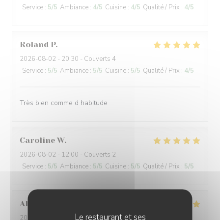
Service
:
5
/5
Ambiance
:
4
/5
Cuisine
:
4
/5
Qualité / Prix
:
4
/5
Roland
P
2026-08-02
- 20:30 - Couverts 4
Service
:
5
/5
Ambiance
:
5
/5
Cuisine
:
5
/5
Qualité / Prix
:
4
/5
Très bien comme d habitude
Caroline
W
2026-08-02
- 12:00 - Couverts 2
Service
:
5
/5
Ambiance
:
5
/5
Cuisine
:
5
/5
Qualité / Prix
:
5
/5
Alexandre et Veronique
E
Le restaurant et ses
2026-08-02
- 13:00 - Couverts 7