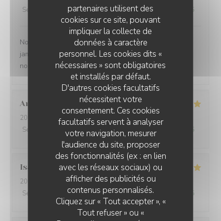
partenaires utilisent des
Service
:
5
/5
Ambiance
:
4
/5
Cuisine
:
4
/5
Qualité / Prix
:
4
/5
cookies sur ce site, pouvant
impliquer la collecte de
données à caractère
Nous venons plusieurs fois par an et nous ne sommes
personnel. Les cookies dits «
jamais déçus. Le personnel est aux petits soins et nous
nécessaires » sont obligatoires
nous régalons. A renouveler
et installés par défaut.
D'autres cookies facultatifs
nécessitent votre
Anouk
D
consentement. Ces cookies
2026-08-02
- 13:00 - Couverts 3
facultatifs servent à analyser
Service
:
5
/5
Ambiance
:
5
/5
Cuisine
:
5
/5
Qualité / Prix
:
5
/5
votre navigation, mesurer
l'audience du site, proposer
des fonctionnalités (ex : en lien
avec les réseaux sociaux) ou
Isabelle
G
afficher des publicités ou
2026-08-01
- 19:00 - Couverts 3
L'AILE ET LA CUISSE
contenus personnalisés.
Service
:
5
/5
Ambiance
:
4
/5
Cuisine
:
4
/5
Qualité / Prix
:
4
/5
Cliquez sur « Tout accepter », «
Tout refuser » ou «